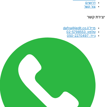
דרושים
צור קשר
יצירת קשר
מייל dafna@iedit.co.il
טלפון: 02-5798553
נייד: 050-2270497