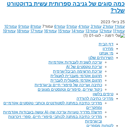
כמה סוגים של גניבה ספרותית עשית בדוקטורט
שלך?
25 ביולי 2023
עמוד
1
עמוד
2
עמוד
3
עמוד
4
עמוד
5
עמוד
6
עמוד
7
עמוד
8
עמוד
9
עמוד
10
עמוד
11
עמוד
12
עמוד
13
עמוד
14
עמוד
15
עמוד
16
עמוד
17
עמוד
18
עמוד
19
דף הבית
מחירון
מי אנחנו
השירותים שלנו
עריכה לשונית לעבודות אקדמיות
עריכת טקסטים של AI
עריכת הרשימה הביבליוגרפית
תרגום אקדמי מעברית לאנגלית
תרגום אקדמי מאנגלית לעברית
כתיבה ועריכה של סיפורי חיים וביוגרפיות
ניקוד שירים, סיפורים וטקסטים מגוונים
טיפים בלשון
מדריכי כתיבה להורדה
מדריכי כתיבה במתנה לסטודנטים וכותבי טקסטים אקדמיים
ומחקריים
חדש!!! מדריך טעויות עריכה שה-AI עושה בעבודות אקדמיות
מדריכי כתיבה במתנה לכותבי סיפורי חיים, ספרי זיכרונות
וביוגרפיות
לקוחות מספרים