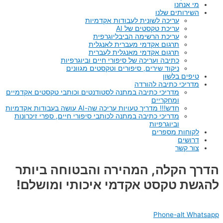
מי אנחנו
השירותים שלנו
עריכה לשונית לעבודות אקדמיות
עריכת טקסטים של AI
עריכת הרשימה הביבליוגרפית
תרגום אקדמי מעברית לאנגלית
תרגום אקדמי מאנגלית לעברית
כתיבה ועריכה של סיפורי חיים וביוגרפיות
ניקוד שירים, סיפורים וטקסטים מגוונים
טיפים בלשון
מדריכי כתיבה להורדה
מדריכי כתיבה במתנה לסטודנטים וכותבי טקסטים אקדמיים
ומחקריים
חדש!!! מדריך טעויות עריכה שה-AI עושה בעבודות אקדמיות
מדריכי כתיבה במתנה לכותבי סיפורי חיים, ספרי זיכרונות
וביוגרפיות
לקוחות מספרים
דרושים
צור קשר
הדרך הקלה, המהירה והבטוחה ביותר
להגשת טקסט אקדמי איכותי ומושלם!
Phone-alt
Whatsapp