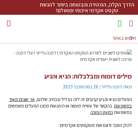
הדרך הקלה, המהירה והבטוחה ביותר להגשת
טקסט אקדמי איכותי ומושלם!
מדריכי כתיבה להורדה
מילים דומות ומבלבלות: הניא והניע
מאת
דפנה גלייזר
/
26 בספטמבר 2023
הפעלים הֵנִיא והֵנִיעַ קרובים זה לזה בצליל ובכתיב שלהם,
אך שונים מאוד
במשמעות
. בהקשר של עשיית מעשה או הימנעות ממנו הפעלים משמשים
במשמעות
כמעט הפוכה
.
להלן הסבר ודוגמאות מטקסטים אקדמיים: