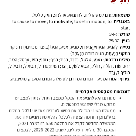
משמעות
: גרם למשהו לזוז, להתנועע או לנוע, הזיז, טלטל.
באנגלית
: to cause to move; to motivate; to set in motion; to
start
שורש
: נ-ו-ע
בניין
: הפעיל
נטייה
: לְהָנִיעַ, הֵנַעְתִּי/הֲנִיעוֹתִי, מֵנִיעַ, אָנִיעַ, הָנַע! (בעבר נוכחים/ות הניקוד
התקני הֲנַעְתֶּם, הגייה רווחת הֵנַעְתֶּם)
מילים נרדפות
: נִעְנֵעַ, טִלְטֵל, נִדְנֵד, הֵנִיד; הֵנִיף; נוֹפֵף; הֵזִיז, עִרְסֵל; הֵסֵב,
זָרַע, עוֹרֵר, הוֹלִיד, חוֹלֵל, הֵבִיא לָעוֹלָם, יָצַר; הֵפִיחַ; גָּרַר לְ, הֵבִיא לְ, הוֹבִיל לְ,
הוֹלִיךְ לְ, גָּרַם.
צירוף
: הַכּוֹחַ הַמֵּנִיעַ = הגורם המדרבן לפעולה, הגורם המעניק מוטיבציה.
דוגמאות מטקסטים אקדמיים
:
מטרתנו היא
להניע
את המקל ממצב התחלה נתון למצב יעד
מבוקש מבלי שיתנגש במכשולים.
ממשלת השינוי הגדילה את הסיוע לערבים מאז יוני 2021. התלות
ברע"ם וכן התרומה הצפויה לכלכלה הלאומית
הניעו
יחד את
הממשלה החדשה לקבל את החלטה 550 בנובמבר 2021,
המקצה 30 מיליארד שקלים, לשנים 2026-2022, לצמצום
הפערים בין האוכלוסייה הערבית ליהודית.