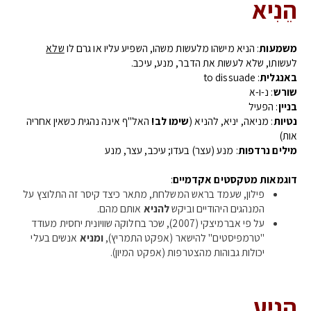
הֵנִיא
משמעות
: הניא מישהו מלעשות משהו, השפיע עליו או גרם לו
שלא
לעשותו, שלא לעשות את הדבר, מנע, עיכב.
באנגלית
: to dissuade
שורש
: נ-ו-א
בניין
: הפעיל
נטיות
: מניאה, יניא, להניא (
שימו לב!
האל"ף אינה נהגית כשאין אחריה
אות)
מילים נרדפות
: מנע (עצר) בעדו; עיכב, עצר, מנע
דוגמאות מטקסטים אקדמיים
:
פילון, שעמד בראש המשלחת, מתאר כיצד קיסר זה התלוצץ על
המנהגים היהודיים וביקש
להניא
אותם מהם.
על פי אברמיצקי (2007), שכר בחלוקה שוויונית יחסית מעודד
"טרמפיסטים" להישאר (אפקט התמריץ),
ומניא
אנשים בעלי
יכולות גבוהות מהצטרפות (אפקט המיון).
הֵנִיעַ