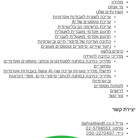
מחירון
מי אנחנו
השירותים שלנו
עריכה לשונית לעבודות אקדמיות
עריכת טקסטים של AI
עריכת הרשימה הביבליוגרפית
תרגום אקדמי מעברית לאנגלית
תרגום אקדמי מאנגלית לעברית
כתיבה ועריכה של סיפורי חיים וביוגרפיות
ניקוד שירים, סיפורים וטקסטים מגוונים
טיפים בלשון
מדריכי כתיבה להורדה
מדריכי כתיבה במתנה לסטודנטים וכותבי טקסטים אקדמיים
ומחקריים
חדש!!! מדריך טעויות עריכה שה-AI עושה בעבודות אקדמיות
מדריכי כתיבה במתנה לכותבי סיפורי חיים, ספרי זיכרונות
וביוגרפיות
לקוחות מספרים
דרושים
צור קשר
יצירת קשר
מייל dafna@iedit.co.il
טלפון: 02-5798553
נייד: 050-2270497