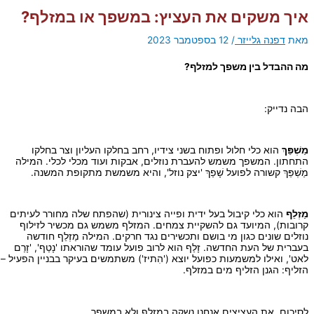
איך משקים את העציץ: במשפך או במזלף?
מאת
דפנה גלייזר
/
12 בספטמבר 2023
מה ההבדל בין משפך למזלף?
הבה נדייק:
מַשְׁפֵּךְ
הוא כלי חלול ופתוח בשני צידיו, רחב בחלקו העליון וצר בחלקו
התחתון. המשפך משמש להעברת נוזלים, אבקות ועוד מכלי לכלי. המילה
מַשְׁפֵּךְ קשורה לפועל שָׁפַךְ 'יצק נוזל', והיא משמשת מתקופת המשנה.
מַזְלֵף
הוא כלי קיבול בעל ידית ופייה צינורית (שהפתח שלה מחורר לעיתים
קרובות), המיועד גם להשקיית צמחים. המזלף משמש גם מכשיר לזילוף
נוזלים שונים כגון מי בושם ותכשירים נגד חרקים. המילה מַזְלֵף חודשה
בעברית של העת החדשה. זָלַף הוא לרוב פועל עומד שהוראתו 'נָטַף', 'זָרַם
לאט', ואילו למשמעות כפועל יוצא ('הִתיז') משתמשים בעיקר בבניין הפעיל –
הזליף: הגנן הזליף מים במזלף.
לסיכום, את העציצים אנחנו נשקה במזלף ולא במשפך.