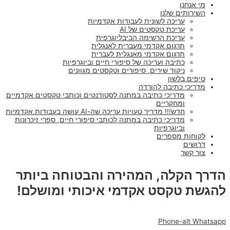
מי אנחנו
השירותים שלנו
עריכה לשונית לעבודות אקדמיות
עריכת טקסטים של AI
עריכת הרשימה הביבליוגרפית
תרגום אקדמי מעברית לאנגלית
תרגום אקדמי מאנגלית לעברית
כתיבה ועריכה של סיפורי חיים וביוגרפיות
ניקוד שירים, סיפורים וטקסטים מגוונים
טיפים בלשון
מדריכי כתיבה להורדה
מדריכי כתיבה במתנה לסטודנטים וכותבי טקסטים אקדמיים
ומחקריים
חדש!!! מדריך טעויות עריכה שה-AI עושה בעבודות אקדמיות
מדריכי כתיבה במתנה לכותבי סיפורי חיים, ספרי זיכרונות
וביוגרפיות
לקוחות מספרים
דרושים
צור קשר
הדרך הקלה, המהירה והבטוחה ביותר
להגשת טקסט אקדמי איכותי ומושלם!
Phone-alt
Whatsapp