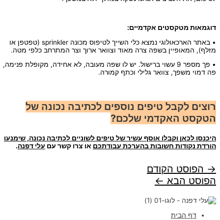
דוגמאות מטקסטים אקדמיים:
• באתר הארכאולוגי נמצא כלי השייך לטיפוס מכונה sprinkler (טפטפן או
מזלף), המאופיין בשפה צרה מאוד וצוואר ארוך וצר המתרחב כלפי מטה.
• פך מספר 9 עשוי ברישול. יש לו שפה מעובה, לא אחידה, מקופלת פנימה,
פה דמוי משפך, צוואר גלילי וכתף קמורה.
רוצים לקבל טיפים נוספים לכתיבה נכונה של
הטקסט האקדמי שלכם?
היכנסו לכאן וקבלו אוסף עשיר של טיפים לשוניים לכתיבה נכונה, שימנעו
הורדת נקודות חשובות בהערכת עבודתכם
או צרו קשר עם
עלי דפנה
.
יווט
→
הפוסט הקודם
הפוסט הבא
←
דף הבית