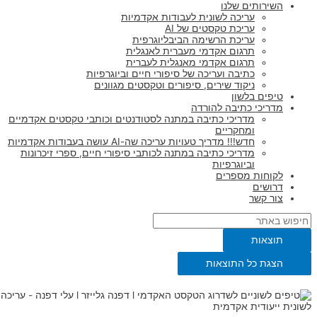
השירותים שלנו
עריכה לשונית לעבודות אקדמיות
עריכת טקסטים של AI
עריכת הרשימה הביבליוגרפית
תרגום אקדמי מעברית לאנגלית
תרגום אקדמי מאנגלית לעברית
כתיבה ועריכה של סיפורי חיים וביוגרפיות
ניקוד שירים, סיפורים וטקסטים מגוונים
טיפים בלשון
מדריכי כתיבה להורדה
מדריכי כתיבה במתנה לסטודנטים וכותבי טקסטים אקדמיים
ומחקריים
חדש!!! מדריך טעויות עריכה שה-AI עושה בעבודות אקדמיות
מדריכי כתיבה במתנה לכותבי סיפורי חיים, ספרי זיכרונות
וביוגרפיות
לקוחות מספרים
דרושים
צור קשר
תוצאות
הצגת כל התוצאות