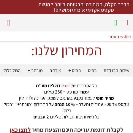
הדרך הקלה, המהירה והבטוחה ביותר להגשת
טקסט אקדמי איכותי ומושלם!
מדריכי כתיבה להורדה
המחירון שלנו:
שירות בבודדת
בסיס
בסיס +
מורחב
מורחב +
הכול כלול
כל המחירים של
iEdit
כוללים מע"מ
עמוד
מודפס = 250 מילים
מחיר סופי
לעמוד נקבע בהתאם לעומק העריכה ולדד ליין
טקסט של 200 עמודים ומעלה –
10% הנחה
על החבילות "מורחב+" ו"הכול
כלול"
כל השירותים והחבילות כוללים
2 סבבים
לקבלת דוגמת עריכה חינם והצעת מחיר
לחצו כאן