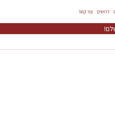
דרושים
צור קשר
לם!