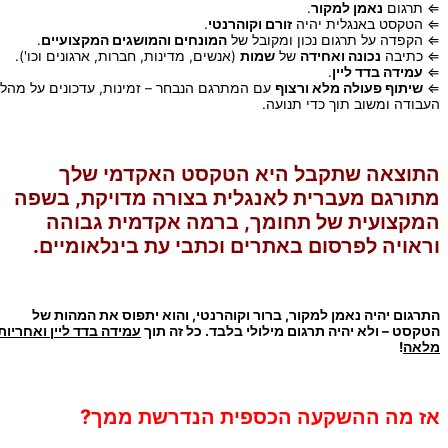
⇐ תרגום
נאמן למקור
.
⇐ הטקסט באנגלית יהיה
זורם וקוהרנטי
.
⇐ הקפדה על תרגום נכון ומקובל של
המונחים והמושגים המקצועיים
.
⇐ כתיבה
נכונה ואחידה
של
שמות
(אנשים, מדינות, חברות, ארגונים וכו').
⇐
עמידה בדד ליין
.
⇐
שיתוף פעולה מלא ורצוף
עם המתרגם הנבחר – זמינות, עדכונים על מהלך
העבודה ומשוב תוך כדי תנועה.
התוצאה שתקבל היא הטקסט האקדמי שלך
מתורגם מעברית לאנגלית בצורה מדויקת, בשפה
המקצועית של תחומך, ברמה אקדמית גבוהה
וראויה לפרסום באתרים וכתבי עת בינלאומיים.
התרגום יהיה נאמן למקור, ברור וקוהרנטי, והוא יתפוס את המהות של
הטקסט – ולא יהיה תרגום מילולי בלבד. כל זה תוך
עמידה בדד ליין ואחריות
מלאה
!
אז מה ההשקעה הכספית הנדרשת ממך?