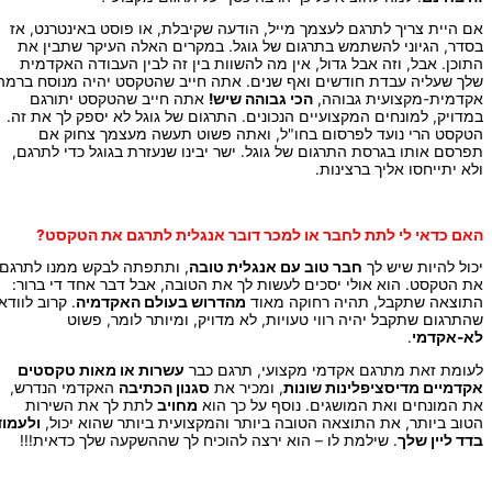
אם היית צריך לתרגם לעצמך מייל, הודעה שקיבלת, או פוסט באינטרנט, אז
בסדר, הגיוני להשתמש בתרגום של גוגל. במקרים האלה העיקר שתבין את
התוכן. אבל, וזה אבל גדול, אין מה להשוות בין זה לבין העבודה האקדמית
שלך שעליה עבדת חודשים ואף שנים. אתה חייב שהטקסט יהיה מנוסח ברמה
אקדמית-מקצועית גבוהה,
הכי גבוהה שיש!
אתה חייב שהטקסט יתורגם
במדויק, למונחים המקצועיים הנכונים. התרגום של גוגל לא יספק לך את זה.
הטקסט הרי נועד לפרסום בחו"ל, ואתה פשוט תעשה מעצמך צחוק אם
תפרסם אותו בגרסת התרגום של גוגל. ישר יבינו שנעזרת בגוגל כדי לתרגם,
ולא יתייחסו אליך ברצינות.
האם כדאי לי לתת לחבר או למכר דובר אנגלית לתרגם את הטקסט?
יכול להיות שיש לך
חבר טוב עם אנגלית טובה
, ותתפתה לבקש ממנו לתרגם
את הטקסט. הוא אולי יסכים לעשות לך את הטובה, אבל דבר אחד די ברור:
התוצאה שתקבל, תהיה רחוקה מאוד
מהדרוש בעולם האקדמיה
. קרוב לוודאי
שהתרגום שתקבל יהיה רווי טעויות, לא מדויק, ומיותר לומר, פשוט
לא-אקדמי
.
לעומת זאת מתרגם אקדמי מקצועי, תרגם כבר
עשרות או מאות טקסטים
אקדמיים מדיסציפלינות שונות
, ומכיר את
סגנון הכתיבה
האקדמי הנדרש,
את המונחים ואת המושגים. נוסף על כך הוא
מחויב
לתת לך את השירות
הטוב ביותר, את התוצאה הטובה ביותר והמקצועית ביותר שהוא יכול,
ולעמוד
בדד ליין שלך
. שילמת לו – הוא ירצה להוכיח לך שההשקעה שלך כדאית!!!