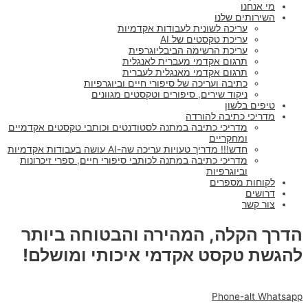
מי אנחנו
השירותים שלנו
עריכה לשונית לעבודות אקדמיות
עריכת טקסטים של AI
עריכת הרשימה הביבליוגרפית
תרגום אקדמי מעברית לאנגלית
תרגום אקדמי מאנגלית לעברית
כתיבה ועריכה של סיפורי חיים וביוגרפיות
ניקוד שירים, סיפורים וטקסטים מגוונים
טיפים בלשון
מדריכי כתיבה להורדה
מדריכי כתיבה במתנה לסטודנטים וכותבי טקסטים אקדמיים
ומחקריים
חדש!!! מדריך טעויות עריכה שה-AI עושה בעבודות אקדמיות
מדריכי כתיבה במתנה לכותבי סיפורי חיים, ספרי זיכרונות
וביוגרפיות
לקוחות מספרים
דרושים
צור קשר
הדרך הקלה, המהירה והבטוחה ביותר
להגשת טקסט אקדמי איכותי ומושלם!
Phone-alt
Whatsapp