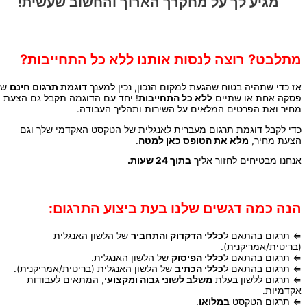
מגיע לך על מחקרך הארוך והחשוב שעשית!
מתלבט? רוצה לנסות אותנו ללא כל התחייבות?
אז כדי שתהיה בטוח שהגעת למקום הנכון, נכין למענך
דוגמת תרגום חינם
של
פסקה אחת או שתיים
ללא כל התחייבות
! יחד עם הדוגמה תקבל גם הצעת
מחיר ואת הפרטים המלאים על השירות ותהליך העבודה.
כדי לקבל דוגמת תרגום מעברית לאנגלית של הטקסט האקדמי שלך וגם
הצעת מחיר,
מלא את הטופס כאן למטה
.
אנחנו מבטיחים לחזור אליך
בתוך 24 שעות.
הנה כמה דגשים שלנו בעת ביצוע התרגום:
⇐ תרגום בהתאם ל
כללי הדקדוק והתחביר
של הלשון האנגלית
(בריטית/אמריקנית).
⇐ תרגום בהתאם ל
כללי הפיסוק
של הלשון האנגלית.
⇐ תרגום בהתאם ל
כללי הכתיב
של הלשון האנגלית (בריטית/אמריקנית).
⇐ תרגום ללשון בעלת
משלב לשוני גבוה ומקצועי
, המתאים לעבודות
אקדמיות.
⇐ תרגום הטקסט
במלואו
.