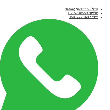
מייל dafna@iedit.co.il
טלפון: 02-5798553
נייד: 050-2270497