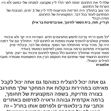
שלח לי את התרגום יממה לפני הדד ליין שקבענו. למנחה שלי כמעט ולא היו
הערות על התרגום.
הכי טוב בתהליך היה הזריזות וההיענות לדד ליין של 3 ימים, הנכונות של
המתרגם לעזור בכל דבר, המקצועיות של התרגום.
תודה רבה!
"
חן דיין, תזה, בית הספר לחינוך, אוניברסיטת בר אילן
"
כל פעם הייתי צריכה לחפש מתורגמים חדש. השירות היה יקר ולא איכותי
מספיק ונאלצים להוסיף שעות נוספות או לתרגם לבד. התהליך עם עלי דפנה
היה קל, מהיר וברור מהתחלה ועד הסוף. ובסופו של דבר, קיבלתי פרק
מהעבודה מתורגם ברמה גבוהה ומוכן לפרסום כמאמר בעתיד.
מאוד אהבתי שתהליך התרגום כלל בנוסף לתרגום איכותי גם ייעוץ. מתוך
התרגום הרגשתי שמי שתרגם את הטקסט הבין את המשמעות שעמדה מעבר
למילים יבשות
".
אלמונית
גם אתה יכול להצליח כמוהם! גם אתה יכול לקבל
מאיתנו במהירות ובקלות את המחקר שלך מתורגם
בצורה מדויקת, בשפה המקצועית של תחומך,
ברמה אקדמית גבוהה וראויה לפרסום באתרים
וכתבי עת בינלאומיים ולפרסם אותו בחו"ל – זה