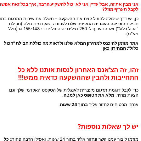
אני מבין את זה, אבל עדיין אני לא יכול להשקיע הרבה, איך בכל זאת אפשר
לקבל תעריף מוזל?
כן, יש דרך שיכולה להוזיל קצת את ההשקעה – תשלב את שירות התרגום בתוך
חבילת
העריכה בעברית
המקיפה שלנו לעבודה האקדמית כולה (חבילת
"הכול כלול") ואז התעריף ל-250 מילים יהיה זול יותר: 155-148 ₪ (כולל
מע"מ).
אתה מוזמן להיכנס למחירון המלא שלנו ולראות מה כוללת חבילת "הכול
כלול":
המחירון כאן
זהו, זה הצ'אנס האחרון לנסות אותנו ללא כל
התחייבות ולהבין שההשקעה כדאית ממש!!!
כדי לקבל דוגמת תרגום מעברית לאנגלית של הטקסט האקדמי שלך וגם
הצעת מחיר,
מלא את הטופס כאן למטה
.
אנחנו מבטיחים לחזור אליך
בתוך 24 שעות
.
יש לך שאלות נוספות?
מוזמן ליצור עמנו קשר ונחזור אליך בתוך 24 שעות, ואפילו הרבה פחות:
כל