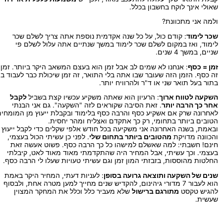
שאולי אינך לוקח בחשבון בכלל.
ולמה אני מתכוונת?
שכר לימוד
: קודם כול, על כל שנה אקדמית נוספת אתה צריך לשלם שכר
לימוד, ואז במקום לשלם שכר לימוד במשך שנתיים אתה עלול לשלם פי
שניים, במשך 4 שנים.
זמן = כסף
: אנחנו לא שמים לב אבל זמן הוא בעצם המשאב היקר ביותר. זמן
זה כסף. הזמן הזה שעובר שבו אתה בלי התואר, זה זמן שיכולת כבר לעבוד בו
בתור בעל תואר שני או ד"ר ולהרוויח יותר.
השקעה לטווח ארוך
: הרעיון הוא שאתה משקיע עכשיו קצת בשביל
לקבל
אחר כך הרבה יותר
. זאת הסיבה שקוראים לזה "השקעה". גם אני הבנתי
לאחרונה שרק אם אשקיע כסף והרבה כסף בלימוד ובקבלת ייעוץ מן המומחים
הטובים ביותר בתחומי, רק כך אתקדם ואצליח ומהר יחסית.
ובאמת, בשנה האחרונה אני משקיעה בכל חודש אלפי שקלים כדי לקבל ייעוץ
והכוונה מדויקת
מהטובים ביותר בתחום שלי
. לפני כן עשיתי הכול בעצמי,
חינם! חשבתי: למה שאשלם למישהו כל כך הרבה כסף. פשוט אעשה זאת
בעצמי. וכך עשיתי, אבל המחיר היה שהתקדמתי מאוד מאוד לאט, קיבלתי
החלטות מהוססות, בזבזתי המון זמן וגם עשיתי טעויות שעלו לי הרבה כסף.
שנים של השקעה ותוצאה גרועה בסופן
: לעניות דעתי, המחיר היקר באמת
הוא לעבור 7 מדורי גיהינום, להקדיש שנים מחייך למען מטרה אחת, ולבסוף
להגיש טקסט
מתורגם ברישול
שלא מעביר כלל וכלל את המחקר המצוין
שעשית.