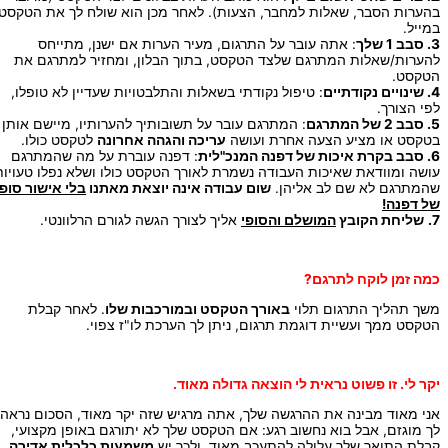
בהערות הסבר, שאלות למחבר, הצעות). לאחר מכן הוא שולח לך את הטקסט
במייל.
3. סבב 1 שלך
: אתה עובר על התרגום, מעיר הערות אם ישנן, מתייחס
להערות/שאלות המתרגם שלצד הטקסט, בתוך הבלון, ומחזיר למתרגם את
הטקסט.
4. שינויים נקודתיים
: טיפול נקודתי בשאלות והתלבטויות שעדיין לא טופלו,
לפי הצורך.
5. סבב 2 של המתרגם
: המתרגם עובר על תשובותיך להערותיו, מיישם אותן
בטקסט או מציע הצעה אחרת ועושה
עריכה והגהה אחרונה
לטקסט כולו.
6. סבב בקרת איכות של דפנה המנכ"לית
: דפנה עוברת על מה שהמתרגם
עושה ומוודאת שאיכות העבודה נשמרת לאורך הטקסט כולו ושלא נפלו טעויות
שהמתרגם לא שם לב אליהן.
שום עבודה אינה יוצאת מאתנו
בלי אישור סופי
של דפנה!
7.
שליחת הקובץ
המושלם והסופי
אליך לצורך הגשה לגורם הרלוונטי.
כמה זמן לוקח לתרגם?
משך תהליך התרגום תלוי
באורך הטקסט ובמורכבות שלו
. לאחר קבלת
הטקסט ממך ועשיית דוגמת תרגום, ניתן לך הערכת לו"ז צפוי.
יקר לי. זו פשוט נראית לי הוצאה גדולה מאוד.
אני מאוד מבינה את ההרגשה שלך, אתה מרגיש שזה יקר מאוד, הסכום נראה
לך מוגזם, אבל בוא נחשוב רגע: אם הטקסט שלך לא יתורגם באופן מקצועי,
קבלת התואר שלך עלולה להתעכב מאוד, ולכך יש
משמעות כלכלית אדירה