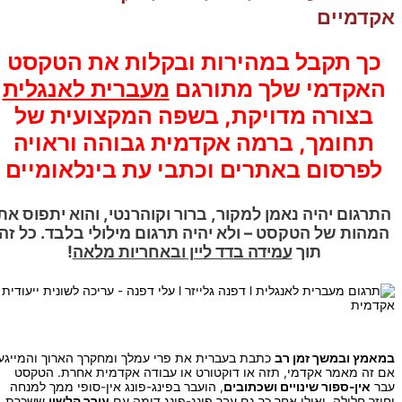
אקדמיים
כך תקבל במהירות ובקלות את הטקסט
האקדמי שלך מתורגם
מעברית לאנגלית
בצורה מדויקת, בשפה המקצועית של
תחומך, ברמה אקדמית גבוהה וראויה
לפרסום באתרים וכתבי עת בינלאומיים
התרגום יהיה נאמן למקור, ברור וקוהרנטי, והוא יתפוס את
המהות של הטקסט – ולא יהיה תרגום מילולי בלבד. כל זה
תוך
עמידה בדד ליין ובאחריות מלאה
!
במאמץ ובמשך זמן רב
כתבת בעברית את פרי עמלך ומחקרך הארוך והמייגע:
אם זה מאמר אקדמי, תזה או דוקטורט או עבודה אקדמית אחרת. הטקסט
עבר
אין-ספור שינויים ושכתובים
, הועבר בפינג-פונג אין-סופי ממך למנחה
וחוזר חלילה, ואולי אחר כך גם עבר פינג-פונג דומה עם
עורך הלשון
ששכרת