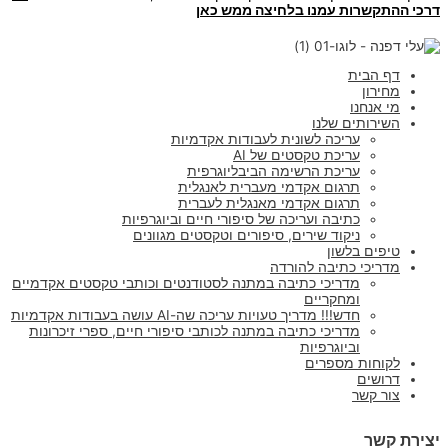
דרכי ההתקשרות עמנו בלחיצה ממש כאן
דף הבית
מחירון
מי אנחנו
השירותים שלנו
עריכה לשונית לעבודות אקדמיות
עריכת טקסטים של AI
עריכת הרשימה הביבליוגרפית
תרגום אקדמי מעברית לאנגלית
תרגום אקדמי מאנגלית לעברית
כתיבה ועריכה של סיפורי חיים וביוגרפיות
ניקוד שירים, סיפורים וטקסטים מגוונים
טיפים בלשון
מדריכי כתיבה להורדה
מדריכי כתיבה במתנה לסטודנטים וכותבי טקסטים אקדמיים
ומחקריים
חדש!!! מדריך טעויות עריכה שה-AI עושה בעבודות אקדמיות
מדריכי כתיבה במתנה לכותבי סיפורי חיים, ספרי זיכרונות
וביוגרפיות
לקוחות מספרים
דרושים
צור קשר
יצירת קשר