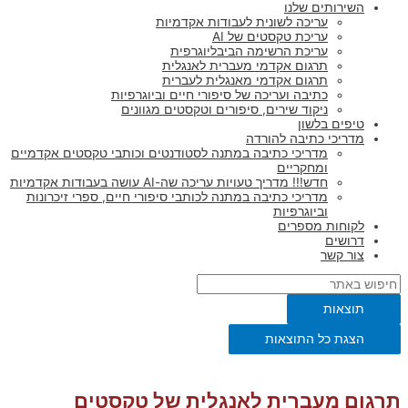
השירותים שלנו
עריכה לשונית לעבודות אקדמיות
עריכת טקסטים של AI
עריכת הרשימה הביבליוגרפית
תרגום אקדמי מעברית לאנגלית
תרגום אקדמי מאנגלית לעברית
כתיבה ועריכה של סיפורי חיים וביוגרפיות
ניקוד שירים, סיפורים וטקסטים מגוונים
טיפים בלשון
מדריכי כתיבה להורדה
מדריכי כתיבה במתנה לסטודנטים וכותבי טקסטים אקדמיים
ומחקריים
חדש!!! מדריך טעויות עריכה שה-AI עושה בעבודות אקדמיות
מדריכי כתיבה במתנה לכותבי סיפורי חיים, ספרי זיכרונות
וביוגרפיות
לקוחות מספרים
דרושים
צור קשר
תוצאות
הצגת כל התוצאות
תרגום מעברית לאנגלית של טקסטים