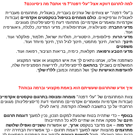
למה לתרגם דווקא אצל "עלי דפנה"? מי אתם? מה ניסיונכם?
ב"עלי דפנה" יש צוותים של עורכים בעברית, באנגלית, מתרגמים מעברית
לאנגלית וגרפיקאים.
כולם מומחים בטיפול בטקסטים אקדמיים
(עבודות
אקדמיות ומאמרים אקדמיים) מתחומי דעת (דיסציפלינות) מגוונים:
מדעי החברה
: סוציולוגיה, אנתרופולוגיה, מדעי המדינה, כלכלה, גיאוגרפיה
ועוד.
מדעי הרוח
: פילוסופיה, היסטוריה, תולדות ישראל, תלמוד, פולקלור ועוד.
חינוך
: הוראה, חינוך מתמטי, חינוך לגיל הרך, חינוך מיוחד ועוד.
משפטים
מדעי הטבע ורפואה
: חקלאות, כימיה, בריאות הציבור, רפואה ועוד.
כשתפנה אלינו, אנחנו נתאים לך את איש המקצוע או אנשי המקצוע
המושלמים בשבילך
בהתאם
לדיסציפלינה, לדרישות הספציפיות שלה,
להעדפות האישיות
שלך ושל המנחה וכמובן
ללו"ז שלך
.
איך אדע שהתרגום שעשיתם הוא באמת מקצועי וברמה גבוהה?
צוות המתרגמים של "עלי דפנה"
מומחה ומנוסה בתרגום טקסטים אקדמיים
(עבודות אקדמיות ומאמרים אקדמיים) מתחומי דעת (דיסציפלינות) מגוונים.
הרחבתי על כך בתשובה לשאלה הקודמת. (ראה לעיל)
בנוסף
– כדי שתהיה בטוח שהגעת למקום הנכון, נכין למענך
דוגמת תרגום
חינם
של פסקה אחת או שתיים ללא כל התחייבות!
יותר מזה
– אם מדובר בטקסט
ארוך
, יש אפשרות ש
שניים ואפילו שלושה
מתרגמים
מהצוות יעשו למענך דוגמת תרגום – כך אפשרויות הבחירה יהיו
רבות יותר בשבילך, תוכל
להשוות ביניהם
ולבחור את המתרגם המתאים לך