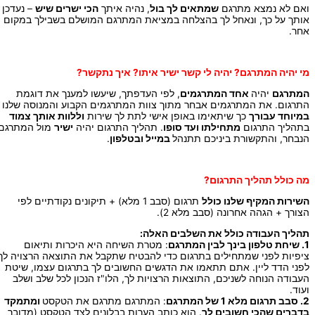
ואם לא נמצא מתרגם
שמתאים לך בול
, נהיה איתך
הכי ישרים שיש
– נעדכן
אותך על כך, ונאחל לך בהצלחה במציאת המתרגם המושלם בשבילך במקום
אחר.
מי יהיה המתרגם? יהיה לי קשר ישיר איתו? איך נתקשר?
המתרגם
יהיה
אחד המתרגמים
, לפי העדפתך, שיעשו למענך את דוגמת
התרגום. את המתרגמים אבחר מתוך צוות המתרגמים הקבוע והמנוסה שלנו
במיוחד עבורך
כך שיתאימו באופן אישי לתת לך שירות
וללוות אותך צמוד
בתהליך התרגום
מתחילתו ועד סופו
. תהליך התרגום יהיה
ישיר
מול המתרגם
הנבחר, והתקשורת ביניכם תתנהל
במייל ובטלפון
.
מה כולל תהליך התרגום?
השירות המקיף שלנו כולל
תרגום (סבב 1 מלא) + תיקונים נקודתיים לפי
הצורך + הגהה אחרונה (סבב מלא 2).
תהליך העבודה כולל את השלבים האלה:
1. שיחת טלפון בינך לבין המתרגם
: מטרת השיחה היא היכרות ותיאום
ציפיות לפני שמתחילים בתרגום כדי להבטיח שתקבל את התוצאה הרצויה לך
לפני הדד ליין. אתם תתאמו את הדגשים החשובים לך בתרגום עצמו, שיטת
העבודה הנוחה לשניכם, התוצאות הרצויות לך, הלו"ז הנכון לכל שלב ושלב
ועוד.
2. סבב תרגום מלא 1 של המתרגם
: המתרגם מתרגם את הטקסט
ומתמקד
בדברים שהכי חשובים לך
. הוא כותב הערות בבלונים לצד הטקסט (מדובר