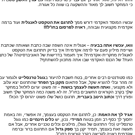
כי המחקר חשוב לך מאוד וההשקעה בו שווה כל אגורה.
עכשיו המוסד האקדמי דורש ממך
לתרגם את הטקסט לאנגלית
ועוד ברמה
אקדמית מקצועית וגבוהה,
ראויה לפרסום בחו"ל!!!
וואו, עכשיו אתה בבעיה
– אנגלית אינה השפה שבה כתבת ושאותה שכתבת
ושייפת מיליון פעם עד לרמה אקדמית! איך בדיוק תתרגם את הטקסט
לאנגלית מחקרית-אקדמית? איך תעמוד בדרישות של האוניברסיטה? של כתב
העת? של הכנס האקדמי שבו אתה מתכוון להשתתף?
כמו סטודנטים רבים אחרים, בטח חשבת להיעזר ב
גוגל טרנסלייט
ולגמור עם
זה מהר ובלי להוציא שקל, אבל פתאום
מקנן בך הפחד
שהתרגום יצא עלוב
ולא מקצועי,
ואתה תעשה לעצמך בושות
– זה פשוט יגרום לזלזול במחקר
שלך בקרב הקוראים החשובים בחו"ל. זה לא משנה כמה המחקר שלך חשוב
ופורץ דרך
וכתוב היטב בעברית
, תרגום כושל שלו פשוט יהרוס לך הכול!
אגיד לך את האמת
: כן, לתרגם את הטקסט בעצמך, זה אפשרי, וזה באמת
יחסוך לך כסף רב וזמן בטווח
המיידי
. נכון, יש
כלים חינמיים
כמו גוגל
טרנסלייט (כלי התרגום של גוגל), מילונים וכלים טכניים אחרים, אבל אם
תעשה זאת בעצמך, תמיד יקנן בך
ספק גדול
אם התרגום ברור וברמה
אקדמית ראויה לקריאה בקרב קוראים בחו"ל.