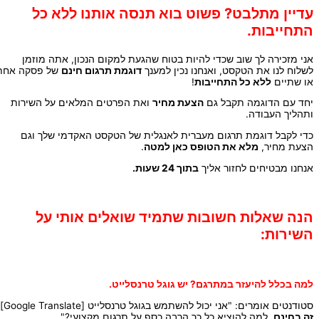
עדיין מתלבט? פשוט בוא תנסה אותנו ללא כל
התחייבות.
אני מזכירה לך שוב שכדי להיות בטוח שהגעת למקום הנכון, אתה מוזמן
לשלוח לנו את הטקסט, ואנחנו נכין למענך
דוגמת תרגום חינם
של פסקה אחת
או שתיים
ללא כל התחייבות
!
יחד עם הדוגמה תקבל גם
הצעת מחיר
ואת הפרטים המלאים על השירות
ותהליך העבודה.
כדי לקבל דוגמת תרגום מעברית לאנגלית של הטקסט האקדמי שלך וגם
הצעת מחיר,
מלא את הטופס כאן למטה
.
אנחנו מבטיחים לחזור אליך
בתוך 24 שעות.
הנה שאלות חשובות שתמיד שואלים אותי על
השירות:
למה בכלל להיעזר במתרגם? יש גוגל טרנסלייט.
סטודנטים אומרים: "אני יכול להשתמש בגוגל טרנסלייט [Google Translate].
זה בחינם
. למה להוציא כל כך הרבה כסף על תרגום מקצועי?"