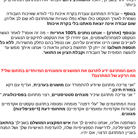
ביותר.
בנוסף
– עבודת המתרגם עוברת בקרת איכות כדי לוודא שאיכות העבודה
נשמרת לאורך הטקסט כולו ושלא נפלו טעויות שהמתרגם לא שם לב אליהן.
שום עבודה אינה יוצאת מאתנו בלי בקרת איכות!
ובנוסף
(אחרון)
–
אנחנו נותנים 100% אחריות
– מה זה אומר? לאחר הגשת
הטקסט למנחה/לשופטים, אם יחזירו לך את הטקסט לתיקונים הנוגעים
לעניינים שאנו היינו אחראים עליהם, אנו נטפל בהם כחלק מהשירות,
ללא כל
תוספת תשלום
! זה ייתן לך תחושת ביטחון וודאות כי אנחנו איתך ממש עד
להגשה הסופית של העבודה
וקבלת הציון או התואר
.
האם המתרגם ידע לתרגם את המושגים והמונחים המיוחדים בתחום שלי?
מה הרקע של המתרגם?
"אני צריכה מתרגם שיודע להתמודד עם
מושגים בערבית
, ועדיף עם רקע
במזרח תיכון
."
" אני צריכה מתרגם שיכיר
מונחים סטטיסטיים
, רצוי מתחום
בפסיכולוגיה
."
צוות המתרגמים של "עלי דפנה" מומחה ומנוסה בתרגום טקסטים אקדמיים
(עבודות אקדמיות ומאמרים אקדמיים)
מתחומי דעת (דיסציפלינות)
מגוונים
.
כשתפנה אלינו, אנחנו נתאים לך את
איש המקצוע המושלם
בשבילך
בהתאם
לדיסציפלינה, לדרישות הספציפיות שלה, להעדפות האישיות שלך ושל המנחה
בעניין המתרגם הרצוי, אם יהיו.