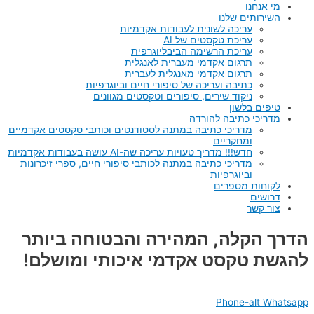
מי אנחנו
השירותים שלנו
עריכה לשונית לעבודות אקדמיות
עריכת טקסטים של AI
עריכת הרשימה הביבליוגרפית
תרגום אקדמי מעברית לאנגלית
תרגום אקדמי מאנגלית לעברית
כתיבה ועריכה של סיפורי חיים וביוגרפיות
ניקוד שירים, סיפורים וטקסטים מגוונים
טיפים בלשון
מדריכי כתיבה להורדה
מדריכי כתיבה במתנה לסטודנטים וכותבי טקסטים אקדמיים
ומחקריים
חדש!!! מדריך טעויות עריכה שה-AI עושה בעבודות אקדמיות
מדריכי כתיבה במתנה לכותבי סיפורי חיים, ספרי זיכרונות
וביוגרפיות
לקוחות מספרים
דרושים
צור קשר
הדרך הקלה, המהירה והבטוחה ביותר
להגשת טקסט אקדמי איכותי ומושלם!
Phone-alt
Whatsapp