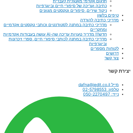
תרגום אקדמי מאנגלית לעברית
כתיבה ועריכה של סיפורי חיים וביוגרפיות
ניקוד שירים, סיפורים וטקסטים מגוונים
טיפים בלשון
מדריכי כתיבה להורדה
מדריכי כתיבה במתנה לסטודנטים וכותבי טקסטים אקדמיים
ומחקריים
חדש!!! מדריך טעויות עריכה שה-AI עושה בעבודות אקדמיות
מדריכי כתיבה במתנה לכותבי סיפורי חיים, ספרי זיכרונות
וביוגרפיות
לקוחות מספרים
דרושים
צור קשר
יצירת קשר
מייל dafna@iedit.co.il
טלפון: 02-5798553
נייד: 050-2270497