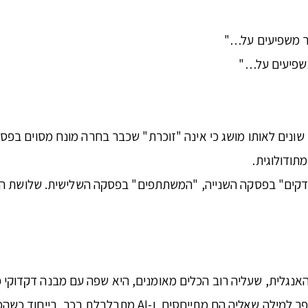
שר משפיעים על…"
משפיעים על…"
 במונחים שונים לאותו מושג כי אינה "זוכרת" שכבר בחרה מונח מסוים
תודולוגית.
בדקים" בפסקה השנייה, "המשתתפים" בפסקה השלישית. שלושת המ
 של AI בעברית, ולמה? כי האנגלית, שעליה רוב הכלים מאומנים, היא שפה עם מב
בכך, בייחוד כשהמילים, שיש להתאים ביניהן, רחוקות זו מזו.