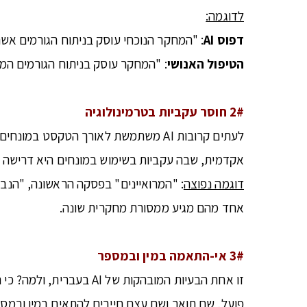
לדוגמה:
דפוס
AI
: "המחקר הנוכחי עוסק בניתוח הגורמים א
הטיפול האנושי
: "המחקר עוסק בניתוח הגורמים ה
2# חוסר עקביות בטרמינולוגיה
לעתים קרובות AI משתמשת לאורך הטקסט
אקדמית, שבה עקביות בשימוש במונחים היא דרישה מ
דוגמה נפוצה
: "המרואיינים" בפסקה הראשונה, "הנ
אחד מהם מגיע ממסורת מחקרית שונה.
3# אי-התאמה במין ובמספר
זו אחת הבעיות המובהקות
פועל, שם תואר ושם עצם חייבים להתאים במין ובמספר למילה שאליה הם מתייחסים, ו-AI מתבלבלת 