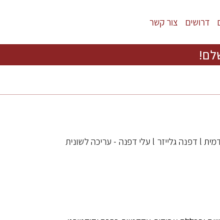
דרושים
צור קשר
לם!