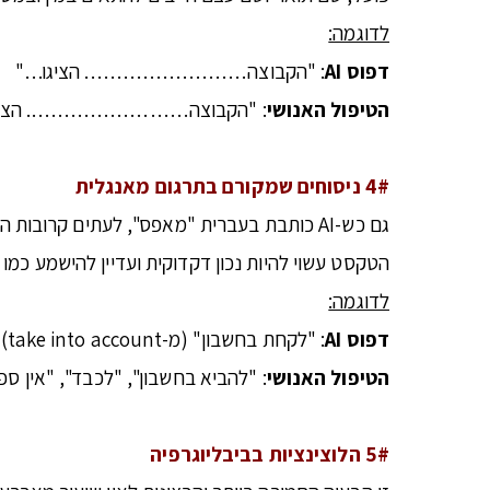
לדוגמה:
דפוס
AI
: "הקבוצה……………………. הציגו…"
הטיפול האנושי
: "הקבוצה……………………. הצי
4# ניסוחים שמקורם בתרגום מאנגלית
גם כש-AI כותבת בעברית "מאפס", לעתים קרו
הטקסט עשוי להיות נכון דקדוקית ועדיין להישמע כמו 
לדוגמה:
דפוס
AI
: "לקחת בחשבון" (מ-take into account), "לתת כבוד" (מ-give respect), "זה מובן מאליו" (מ-it goes without saying).
הטיפול האנושי
: "להביא בחשבון", "לכבד", "אין ס
5# הלוצינציות בביבליוגרפיה