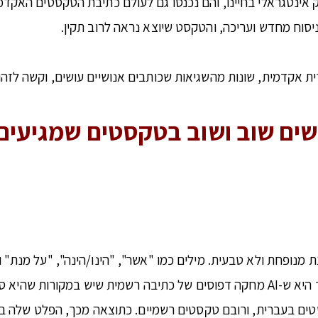
ChatGPT ,Clau ו-Gemini הפכו לחלק אינטגראלי בחיינו, והם נכנסו גם לעולם כתיבת 
סוח מחדש ועריכה, והטקסט שיוצא נראה לרוב תקין.
ו פוגשים שוב ושוב בטקסטים שמגיעי
 מנופחת ולא טבעית. מילים כמו "אשר", "הינו/הינה", "על מנת" 
שמתאים לכתיבה אקדמית טובה ופשוטה. הסיבה לכך היא ש-AI מחקה דפוסים של כתיבה רשמ
ים בעברית, ורובם טקסטים רשמיים. כתוצאה מכך, הפלט שלה בע