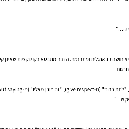
גה…"
בות היא חושבת באנגלית ומתרגמת. הדבר מתבטא בקולוקציות שאינן ק
תרגום.
פק ש…".