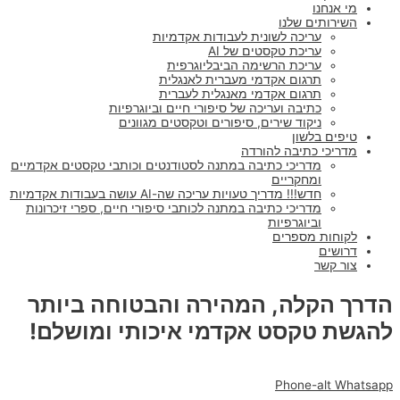
מי אנחנו
השירותים שלנו
עריכה לשונית לעבודות אקדמיות
עריכת טקסטים של AI
עריכת הרשימה הביבליוגרפית
תרגום אקדמי מעברית לאנגלית
תרגום אקדמי מאנגלית לעברית
כתיבה ועריכה של סיפורי חיים וביוגרפיות
ניקוד שירים, סיפורים וטקסטים מגוונים
טיפים בלשון
מדריכי כתיבה להורדה
מדריכי כתיבה במתנה לסטודנטים וכותבי טקסטים אקדמיים
ומחקריים
חדש!!! מדריך טעויות עריכה שה-AI עושה בעבודות אקדמיות
מדריכי כתיבה במתנה לכותבי סיפורי חיים, ספרי זיכרונות
וביוגרפיות
לקוחות מספרים
דרושים
צור קשר
הדרך הקלה, המהירה והבטוחה ביותר
להגשת טקסט אקדמי איכותי ומושלם!
Phone-alt
Whatsapp