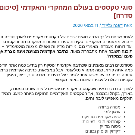
סוגי טקסטים בעולם המחקרי והאקדמי [סיכום
סדרה]
מאת
דפנה גלייזר
/
11 במאי 2026
לאחר שבחנו כל כך הרבה סוגים שונים של טקסטים אקדמיים לאורך סדרה זו
– החל ממאמרים מחקריים, סקירות ספרות ועבודות מחקר כתזה ודוקטורט
ועד דוחות מעבדה, מאמרי כנס, ניירות מדיניות ואפילו מצגות מולטימדיה –
תובנה חשובה אחת מתבהרת מאוד:
כתיבה אקדמית מצוינת אינה נוצרת אף
פעם "במקרה"
.
סטודנטים רבים מאמינים שכתיבה אקדמית עוסקת רק בידע: כמה אתה יודע,
כמה אתה קורא, כמה אתה אינטליגנטי. אבל במציאות, כתיבה אקדמית ברמה
גבוהה בנויה גם על משהו אחר לגמרי: על בהירות, מבנה טוב, דיוק, היגיון,
עקביות ויכולת להעביר רעיונות באופן מקצועי.
לאורך סדרה זו ראינו שטקסטים אקדמיים עשויים להיות שונים במטרה,
באורך, בקהל ובמבנה, אך הטקסטים האקדמיים החזקים ביותר כמעט תמיד
חולקים
מאפייני ליבה זהים:
מטרה ברורה
ארגון לוגי
שפה אקדמית מדויקת
קוהרנטיות בין רעיונות
ניסוח מדויק
דקדוק ופיסוק נכונים