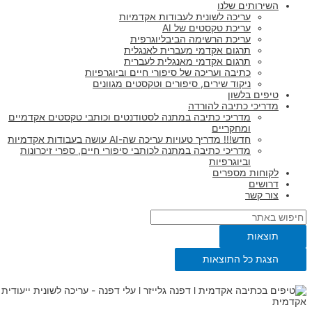
השירותים שלנו
עריכה לשונית לעבודות אקדמיות
עריכת טקסטים של AI
עריכת הרשימה הביבליוגרפית
תרגום אקדמי מעברית לאנגלית
תרגום אקדמי מאנגלית לעברית
כתיבה ועריכה של סיפורי חיים וביוגרפיות
ניקוד שירים, סיפורים וטקסטים מגוונים
טיפים בלשון
מדריכי כתיבה להורדה
מדריכי כתיבה במתנה לסטודנטים וכותבי טקסטים אקדמיים
ומחקריים
חדש!!! מדריך טעויות עריכה שה-AI עושה בעבודות אקדמיות
מדריכי כתיבה במתנה לכותבי סיפורי חיים, ספרי זיכרונות
וביוגרפיות
לקוחות מספרים
דרושים
צור קשר
תוצאות
הצגת כל התוצאות