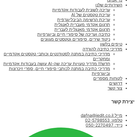
השירותים שלנו
עריכה לשונית לעבודות אקדמיות
עריכת טקסטים של AI
עריכת הרשימה הביבליוגרפית
תרגום אקדמי מעברית לאנגלית
תרגום אקדמי מאנגלית לעברית
כתיבה ועריכה של סיפורי חיים וביוגרפיות
ניקוד שירים, סיפורים וטקסטים מגוונים
טיפים בלשון
מדריכי כתיבה להורדה
מדריכי כתיבה במתנה לסטודנטים וכותבי טקסטים אקדמיים
ומחקריים
חדש!!! מדריך טעויות עריכה שה-AI עושה בעבודות אקדמיות
מדריכי כתיבה במתנה לכותבי סיפורי חיים, ספרי זיכרונות
וביוגרפיות
לקוחות מספרים
דרושים
צור קשר
יצירת קשר
מייל dafna@iedit.co.il
טלפון: 02-5798553
נייד: 050-2270497