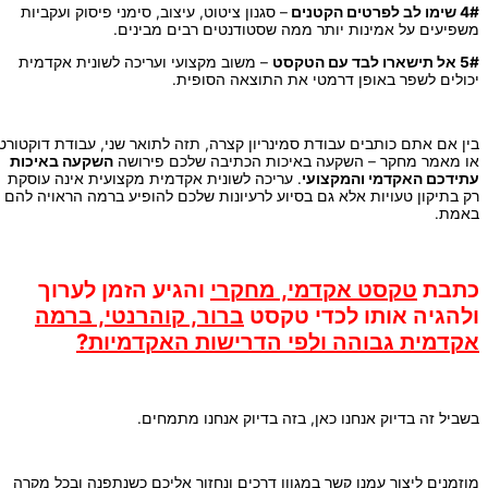
4# שימו לב לפרטים הקטנים
– סגנון ציטוט, עיצוב, סימני פיסוק ועקביות
משפיעים על אמינות יותר ממה שסטודנטים רבים מבינים.
5# אל תישארו לבד עם הטקסט
– משוב מקצועי ועריכה לשונית אקדמית
יכולים לשפר באופן דרמטי את התוצאה הסופית.
בין אם אתם כותבים עבודת סמינריון קצרה, תזה לתואר שני, עבודת דוקטורט
או מאמר מחקר – השקעה באיכות הכתיבה שלכם פירושה
השקעה באיכות
עתידכם האקדמי והמקצועי
. עריכה לשונית אקדמית מקצועית אינה עוסקת
רק בתיקון טעויות אלא גם בסיוע לרעיונות שלכם להופיע ברמה הראויה להם
באמת.
כתבת
טקסט אקדמי, מחקרי
והגיע הזמן לערוך
ולהגיה אותו לכדי טקסט
ברור, קוהרנטי, ברמה
אקדמית
גבוהה ולפי הדרישות האקדמיות?
בשביל זה בדיוק אנחנו כאן, בזה בדיוק אנחנו מתמחים.
מוזמנים ליצור עמנו קשר במגוון דרכים ונחזור אליכם כשנתפנה ובכל מקרה