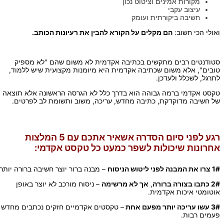
מקורות אמינים וציטוט נכון
עיצוב עקבי
חשיבה ביקורתית ועומק
ואולי הכי חשוב:
הם מקלים על הקורא להבין את רעיונות הכותב.
סטודנטים רבים מתקשים בכתיבה אקדמית לא משום שהם "לא מספיק
טובים", אלא משום שכתיבה אקדמית היא מיומנות מקצועית שיש ללמוד,
לתרגל, לשכלל ולעדכן.
טקסט אקדמי ברמה גבוהה הוא בדרך כלל לא הגרסה הראשונה אלא תוצאה
של חשיבה מדוקדקת, כתיבה מחדש, עריכה, משוב ותשומת לב לפרטים.
רגע לפני סיום הסדרה אשאיר אתכם עם 5 המלצות
אחרונות שיכולות לשפר כמעט כל טקסט אקדמי:
1# צרו את המבנה לפני ליטוש הניסוח
– מבנה ברור יוצר חשיבה ברורה יותר.
2# כתבו בצורה ברורה
,
אך לא מרשימה
– ניסוח מורכב לא יוצר באופן
אוטומטי איכות אקדמית.
3# עשו עריכה יותר מפעם אחת
– טקסטים אקדמיים חזקים נכתבים מחדש
פעמים רבות.