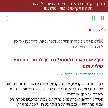
הדרך הקלה, המהירה והבטוחה ביותר להגשת
טקסט אקדמי איכותי ומושלם!
מדריכי כתיבה להורדה
בין־לאומי או בינלאומי? מדריך לכתיבת צירופי
מילית ושם
מאת
דפנה גלייזר
/
19 במאי 2026
כותבים עבודה אקדמית, מאמר אקדמי, סיפור חיים או סתם מנסים לנסח
משפט תקין ומגיעים לרגע שבו שואלים: בין־לאומי או בינלאומי? ביחד או
בנפרד? עם מקף או בלעדיו?
האקדמיה ללשון העברית ממליצה לכתוב שמות המורכבים
ממילת יחס +
שֵם
או
מתחילית + שֵם
בשתי תיבות ומקף ביניהן (ולא בתיבה אחת).