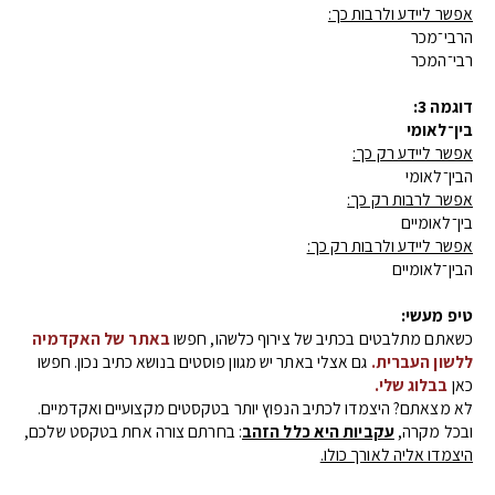
אפשר ליידע ולרבות כך:
הרבי־מכר
רבי־המכר
דוגמה 3:
בין־לאומי
אפשר ליידע רק כך:
הבין־לאומי
אפשר לרבות רק כך:
בין־לאומיים
אפשר ליידע ולרבות רק כך:
הבין־לאומיים
טיפ מעשי:
כשאתם מתלבטים בכתיב של צירוף כלשהו, חפשו
באתר של האקדמיה
ללשון העברית.
גם אצלי באתר יש מגוון פוסטים בנושא כתיב נכון. חפשו
כאן
בבלוג שלי.
לא מצאתם? היצמדו לכתיב הנפוץ יותר בטקסטים מקצועיים ואקדמיים.
ובכל מקרה,
עקביות היא כלל הזהב
: בחרתם צורה אחת בטקסט שלכם,
היצמדו אליה לאורך כולו.