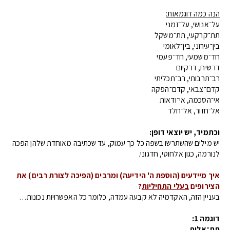
הנה כמה דוגמאות:
על־אנושי, על־זמני
תת־קרקעי, תת־משקל
בין־עירוני, בין־לאומי
חד־משמעי, חד־פעמי
דו־שיח, דו־קיום
רב־תרבותי, רב־תכליתי
קדם־צבאי, קדם־הפקה
אי־הסכמה, אי־ודאות
אל־חזור, אל־חלד
וכתמיד, יש יוצאי דופן:
יש מילים שהשתרשו בשפה כל כך עמוק, עד שכתיבה מאוחדת שלהן הפכה
לנורמה, כגון אלחוטי, חדגוני.
איך מיידעים (הוספת ה' הידיעה) ומרבים (הפיכה לצורת רבים) את
הצירופים
בעלי התחיליות
?
בעניין הזה, האקדמיה לא קבעה עמדה, כלומר כל האפשרויות נכונות…
דוגמה 1:
תת־אלוף