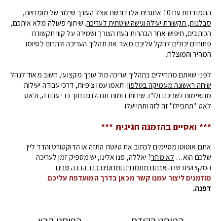
התמודדות עם 10 אתגרים אלו דורשת אצל העורך שילוב של
מומחיות,
סבלנות, תקשורת יעילה וגישה שיטתית לעריכה
. שיתוף פעולה מלא איתכם,
הכותבים, חיפוש אחר הבהרות בעת הצורך ושמירה על קווי תקשורת
פתוחים יכולים להקל עליכם מאוד את תהליך העריכה ולתרום לסיומו
המהיר והמוצלח.
לפני שאתם מתחילים בתהליך עריכה מול עורך מקצועי, חשוב מאוד לנהל
שיחה ראשונה מעמיקה בטלפון
: תאמו עמו ציפיות, דרכי עבודה יעילות
מתאימות לשניכם ולו"ז. שיחות דומות תנהלו גם תוך כדי עבודה, ולאט
לאט "תתכיילו" זה לזה ותתייעלו.
*** ואסיים בהזמנה חגיגית ***
אתם אוטוטו מסיימים לכתוב את טיוטת התזה או הדוקטורט והדד ליין
שלכם הוא…
לא מחר
? יאללה, פנו אלינו, יש מספיק זמן לעריכה
המקצועית שבה
אנחנו מתמחים ומנוסים כבר הרבה שנים
.
מוזמנים ליצור עמנו קשר מכאן בדרך המועדפת עליכם
.
דפנה.
→
הפוסט הקודם
הפוסט הבא
←