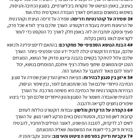
בעיצוב, באופן הציטוט של מקורות ביבליוגרפיים, בסגנון הכתיבה והניסוח,
בשימוש במושגים ובמונחים לאורך העבודה האקדמית כולה ועוד.
3# שמירה על קוהרנטיות וזרימה:
שמירה על זרימה הגיונית וקוהרנטית
של הרעיונות חיונית בעבודת דוקטורט. העורך שלכם צריך לוודא שכל פרק,
סעיף ופסקה יתחברו זה לזה באופן חלק לאורך כל הטקסט כדי לעזור
לקוראים לנווט בתוכן בקלות.
4# הבנת הנושא הספציפי של מחקרכם:
בהתאם לדיסציפלינה ולנושא
שלכם, עבודת הדוקטורט יכולה להכיל ידע טכני וספציפי ביותר. העורך
שלכם עלול להיתקל בקשיים בהבנה ובייצוג מדויק של הנושא, המונחים
הטכניים והמושגים. שיתוף פעולה רציף איתכם, המומחים בנושא, יכול
לעזור להם מאוד להתגבר על האתגר הזה.
5# איזון בין סגנון לבהירות:
מציאת האיזון העדין שבין שמירה על סגנון
הכתיבה הייחודי שלכם ועל מה שהתכוונתם לומר, ובין שיפור הניסוח,
הבהירות והקוהרנטיות של הכתיבה היא משימה מורכבת. על העורך
להבטיח שהעבודה תשמור על הסגנון והטון הייחודיים שלכם תוך כדי ביצוע
שיפורים נחוצים לקריאה ולהבנה.
6# הקפדה על הדקדוק והלשון:
עבודות דוקטורט כוללות לעתים
קרובות לשון מורכבת, והסטודנטים באים מרקע לשוני מגוון. על העורך
לשים לב לדקדוק, למבנה המשפט, לאוצר המילים ולתחביר, להבטיח
בהירות ודיוק בלי לשנות את המשמעות שאליה התכוונתם.
7# עקביות ודיוק בפורמט הציטוט והעיצוב:
עיצוב עקבי והפניה