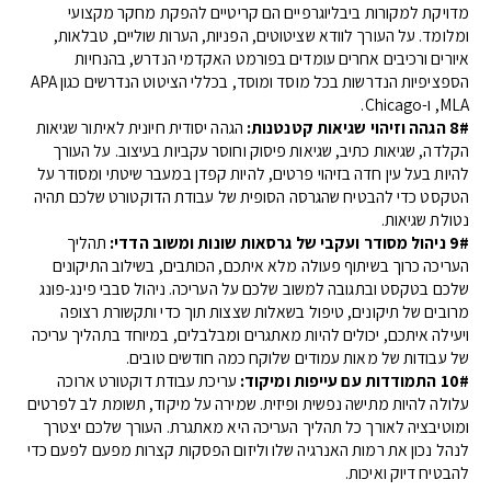
מדויקת למקורות ביבליוגרפיים הם קריטיים להפקת מחקר מקצועי
ומלומד. על העורך לוודא שציטוטים, הפניות, הערות שוליים, טבלאות,
איורים ורכיבים אחרים עומדים בפורמט האקדמי הנדרש, בהנחיות
הספציפיות הנדרשות בכל מוסד ומוסד, בכללי הציטוט הנדרשים כגון APA
,MLA ו-Chicago.
8# הגהה וזיהוי שגיאות קטנטנות:
הגהה יסודית חיונית לאיתור שגיאות
הקלדה, שגיאות כתיב, שגיאות פיסוק וחוסר עקביות בעיצוב. על העורך
להיות בעל עין חדה בזיהוי פרטים, להיות קפדן במעבר שיטתי ומסודר על
הטקסט כדי להבטיח שהגרסה הסופית של עבודת הדוקטורט שלכם תהיה
נטולת שגיאות.
9# ניהול מסודר ועקבי של גרסאות שונות ומשוב הדדי:
תהליך
העריכה כרוך בשיתוף פעולה מלא איתכם, הכותבים, בשילוב התיקונים
שלכם בטקסט ובתגובה למשוב שלכם על העריכה. ניהול סבבי פינג-פונג
מרובים של תיקונים, טיפול בשאלות שצצות תוך כדי ותקשורת רצופה
ויעילה איתכם, יכולים להיות מאתגרים ומבלבלים, במיוחד בתהליך עריכה
של עבודות של מאות עמודים שלוקח כמה חודשים טובים.
10# התמודדות עם עייפות ומיקוד:
עריכת עבודת דוקטורט ארוכה
עלולה להיות מתישה נפשית ופיזית. שמירה על מיקוד, תשומת לב לפרטים
ומוטיבציה לאורך כל תהליך העריכה היא מאתגרת. העורך שלכם יצטרך
לנהל נכון את רמות האנרגיה שלו וליזום הפסקות קצרות מפעם לפעם כדי
להבטיח דיוק ואיכות.