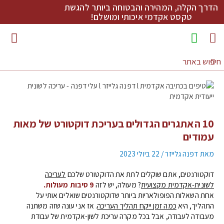
הדרך הקלה, המהירה והבטוחה ביותר להגשת
טקסט אקדמי איכותי ומושלם!
מדריכי כתיבה להורדה
10 האתגרים הגדולים בעריכת דוקטורט של מאות
עמודים
מאת
דפנה גלייזר
/
22 ביולי 2023
דוקטורנטים, אתם שוקלים לתת את הדוקטורט שלכם
לעריכה
לשונית-אקדמית מקצועית
? מעולה, יש לזה
9 סיבות מעולות.
אחת השאלות הפופולאריות ביותר שדוקטורנטים שואלים אותי על
התהליך, היא
כמה זמן ייקח תהליך העריכה
. אז אני עונה שזה משתנה
מעבודה לעבודה, אבל בכל מקרה עריכת לשון-אקדמית של עבודת