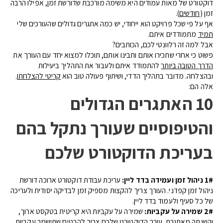
דוקטורט של מאות עמודים היא משימה מורכבת שדורשת זמן, אפילו הרבה
זמן (
חודשים
).
אף על פי שכל פרויקט הוא ייחודי, יש כמה אתגרים גדולים שהעורכים שלי
תמיד
מתמודדים איתם.
אבל למה זה רלוונטי לכם, הכותבים?
פשוט כי אחרי שתכירו אותם ותבינו אותם, תוכלו למצוא יחד עם העורך את
הדרך הטובה ביותר
להתמודד איתם ולעבור את התהליך ביעילות
ובהצלחה. מדובר בתהליך הדדי, ושיתוף פעולה טוב הוא
קריטי להצלחתו
.
אלה הם:
10 האתגרים הגדולים
והטיפוסיים שעורך נתקל בהם
בעריכת הדוקטורט שלכם
1# ניהול זמן ועמידה בדד ליין:
עריכת עבודת דוקטורט ארוכה דורשת
ניהול זמן קפדני. העורך צריך להקצות מספיק זמן לבדיקה יסודית ולעריכה
של כל סעיף ולעמוד בדד ליין.
2# שמירה על עקביות:
שמירה על עקביות היא קריטית בטקסט ארוך,
והשגתה מאתגרת. עורך הדוקטורט שלכם צריך להבטיח שתישמר עקביות