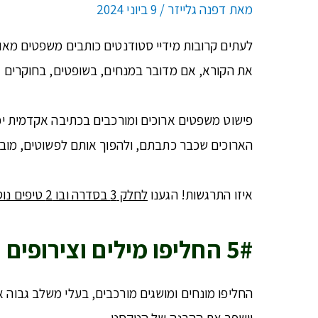
מאת
דפנה גלייזר
/
9 ביוני 2024
לעתים קרובות מידיי סטודנטים כותבים משפטים מאו
את הקורא, אם מדובר במנחים, בשופטים, בחוקרים 
פישוט משפטים ארוכים ומורכבים בכתיבה אקדמית י
הארוכים שכבר כתבתם, ולהפוך אותם לפשוטים, מובני
איזו התרגשות! הגענו
לחלק 3 בסדרה ובו 2 טיפים נוספים
5# החליפו מילים וצירופים מורכבים בחלופות פשוטות יותר
החליפו מונחים ומושגים מורכבים, בעלי משלב גבוה א
וישפר את ההבנה של הטקסט.