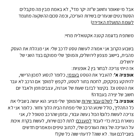
אבל מי שאומר וחושב ש"זה יקר מדי", לא באמת מבין מה מקבלים
הסטודנטים שנעזרים בשירות העריכה, וכמה סכום ההשקעה מתגמד
לעומת התועלת האדירה
!
משתפת בדוגמה קטנה אקטואלית מחיי:
בשבוע הקרוב אני אמורה לעשות טסט לרכב שלי. אני מנהלת את העסק
מהבית, ביישוב מצפון לירושלים, והמוסך שלי ממוקם בצד השני של
ירושלים.
אז הייתי צריכה לבחור בין 2 אופציות:
אופציה א'
: להעביר את הטסט
בעצמי
, כלומר לנסוע למכון הרישוי,
להיתקע בפקקים, לחכות בתור לטסט, לקפוץ למוסך אם הרכב לא עבר
את הטסט וכו'. בקיצור לבזבז שעות של אנרגיה, עצבים וזמן ולאבד יום
חשוב של יצירה בעבודה!!
אופציה ב'
:
לשלם עבור שירות
שהמוסך שלי מציע: הוא יעשה בשבילי את
כל התהליך, כולל שינוע הרכב שלי מפתח הבית הלוך וחזור. כלומר אני לא
צריכה לעשות כלום! הכול נעשה עבורי, ובזמן שהרכב מטופל לו, אני
נשארת בבית כדי לעבוד
למענכם
: לתת לכם שירות, לעשות בקרת איכות
על העריכה של צוות העורכים שלי, לכתוב טיפים ומאמרים חדשים
בשבילכם ועוד. לא שווה? לדעתי שווה כל שקל!