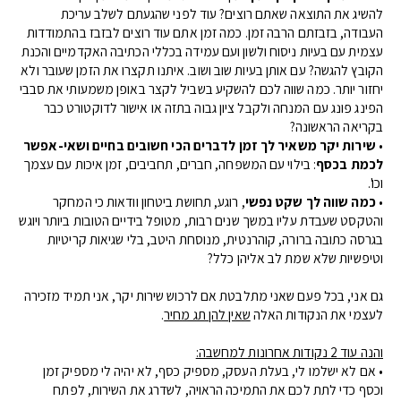
להשיג את התוצאה שאתם רוצים? עוד לפני שהגעתם לשלב עריכת
העבודה, בזבזתם הרבה זמן. כמה זמן אתם עוד רוצים לבזבז בהתמודדות
עצמית עם בעיות ניסוח ולשון ועם עמידה בכללי הכתיבה האקדמיים והכנת
הקובץ להגשה? עם אותן בעיות שוב ושוב. איתנו תקצרו את הזמן שעובר ולא
יחזור יותר. כמה שווה לכם להשקיע בשביל לקצר באופן משמעותי את סבבי
הפינג פונג עם המנחה ולקבל ציון גבוה בתזה או אישור לדוקטורט כבר
בקריאה הראשונה?
•
שירות יקר משאיר לך זמן לדברים הכי חשובים בחיים ושאי-אפשר
לכמת בכסף
: בילוי עם המשפחה, חברים, תחביבים, זמן איכות עם עצמך
וכו'.
•
כמה שווה לך שקט נפשי
, רוגע, תחושת ביטחון וודאות כי המחקר
והטקסט שעבדת עליו במשך שנים רבות, מטופל בידיים הטובות ביותר ויוגש
בגרסה כתובה ברורה, קוהרנטית, מנוסחת היטב, בלי שגיאות קריטיות
וטיפשיות שלא שמת לב אליהן כלל?
גם אני, בכל פעם שאני מתלבטת אם לרכוש שירות יקר, אני תמיד מזכירה
לעצמי את הנקודות האלה
שאין להן תג מחיר
.
והנה עוד 2 נקודות אחרונות למחשבה:
• אם לא ישלמו לי, בעלת העסק, מספיק כסף, לא יהיה לי מספיק זמן
וכסף כדי לתת לכם את התמיכה הראויה, לשדרג את השירות, לפתח