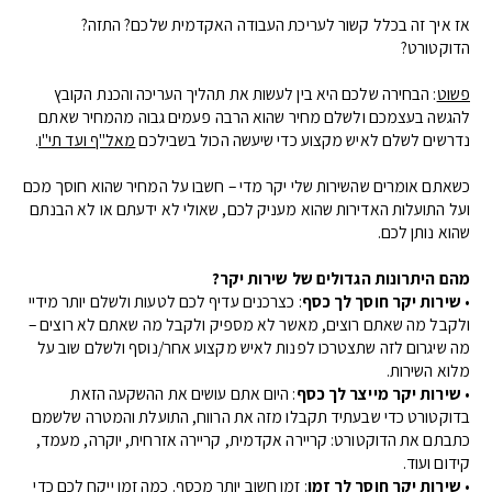
אז איך זה בכלל קשור לעריכת העבודה האקדמית שלכם? התזה?
הדוקטורט?
פשוט
: הבחירה שלכם היא בין לעשות את תהליך העריכה והכנת הקובץ
להגשה בעצמכם ולשלם מחיר שהוא הרבה פעמים גבוה מהמחיר שאתם
נדרשים לשלם לאיש מקצוע כדי שיעשה הכול בשבילכם
מאל"ף ועד תי"ו
.
כשאתם אומרים שהשירות שלי יקר מדי – חשבו על המחיר שהוא חוסך מכם
ועל התועלות האדירות שהוא מעניק לכם, שאולי לא ידעתם או לא הבנתם
שהוא נותן לכם.
מהם היתרונות הגדולים של שירות יקר?
•
שירות יקר חוסך לך כסף
: כצרכנים עדיף לכם לטעות ולשלם יותר מידיי
ולקבל מה שאתם רוצים, מאשר לא מספיק ולקבל מה שאתם לא רוצים –
מה שיגרום לזה שתצטרכו לפנות לאיש מקצוע אחר/נוסף ולשלם שוב על
מלוא השירות.
•
שירות יקר מייצר לך כסף
: היום אתם עושים את ההשקעה הזאת
בדוקטורט כדי שבעתיד תקבלו מזה את הרווח, התועלת והמטרה שלשמם
כתבתם את הדוקטורט: קריירה אקדמית, קריירה אזרחית, יוקרה, מעמד,
קידום ועוד.
•
שירות יקר חוסך לך זמן
: זמן חשוב יותר מכסף. כמה זמן ייקח לכם כדי