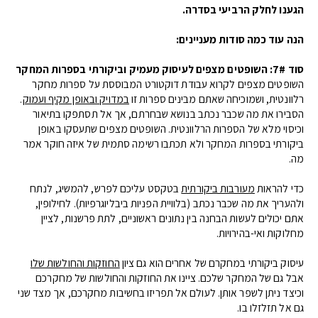
הגענו לחלק הרביעי בסדרה.
הנה עוד כמה סודות מעניינים:
סוד 7#: השופטים מצפים לעיסוק מעמיק וביקורתי בספרות המחקר
השופטים מצפים לקרוא עבודת דוקטורט המבוססת על ספרות מחקר
רלוונטית, ושמוכיחה שאתם מבינים ספרות זו
במדויק ובאופן מקיף ועמוק
.
הסבירו את מה שכבר נכתב בנושא שבחרתם, אך אל תסתפקו בתיאור
וכיסוי מלא של הספרות הרלוונטית. השופטים מצפים שתעסקו באופן
ביקורתי בספרות המחקר ולא תכתבו רשימה סתמית של איזה חוקר אמר
מה.
כדי להראות
מעורבות ביקורתית
בטקסט עליכם לפרש, להמשיג, לנתח
ולהעריך את מה שכבר נכתב (בלוויית הפניות ביבליוגרפיות). לחילופין,
אתם יכולים לעשות הבחנה בין נתונים ראשוניים, לתת פרשנות, לציין
מחלוקות ואי-בהירויות.
עיסוק ביקורתי במחקרם של אחרים הוא גם ציון
החוזקות והחולשות שלו
אבל גם של המחקר שלכם. ציינו את החוזקות והחולשות של מחקרכם
וכיצד ניתן לשפר אותן. לעולם אל תפריזו בחשיבות מחקרכם, אך מצד שני
גם אל תזלזלו בו.