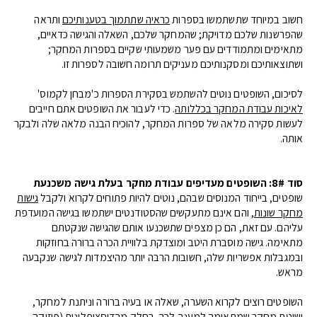
חשוב במיוחד שתשתמשו בספרות
כראיה שתתמוך בטענותיכם
ותראה
שהפרשנות שלכם מדויקת; שהמחקר שלכם, השאלה והגישה כדאיים,
מתאימים ומתמודדים עם פער משמעותי שקיים בספרות המחקר;
ושתוצאותיכם ומסקנותיכם מעניקים תרומה חשובה לספרות זו.
לסיכום, השופטים נוטים להשתמש בסקירת הספרות כ'מבחן לקמוס'
לאיכות עבודת המחקר בכללותה
. כדי לעבור את השופטים אתם חייבים
לעשות סקירה מלאה של ספרות המחקר, להוכיח הבנה מלאה שלה ולבקר
אותה.
סוד 8#: השופטים מעדיפים עבודת מחקר בעלת גישה משכנעת
שופטים, בייחוד המנוסים שבהם, נוטים להיות פתוחים לקרוא ולקבל
גישות
מחקר שונות
, והם אינם מתעקשים שהסטודנטים ישתמשו בגישה המועדפת
עליהם. עם זאת, הם כן מצפים שתשכנעו אותם שהגישה שנקטתם
מתאימה. גישה מוסברת היטב ומוצדקת בלוויית הכרה ברורה בחוזקות
ובמגבלות אפשריות שלה, חשובות הרבה יותר מהיצמדות לגישה שנקבעה
מראש.
השופטים רוצים לקרוא השערה, שאלה או בעיה ברורה וניתנת למחקר,
ושיטת מחקר שמתאימה למענה לכך. בחלק מהדיסציפלינות (פיזיקה,