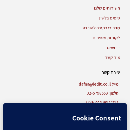
השירותים שלנו
טיפים בלשון
מדריכי כתיבה להורדה
לקוחות מספרים
דרושים
צור קשר
יצירת קשר
מייל dafna@iedit.co.il
טלפון: 02-5798553
נייד: 050-2270497
צור קשר בוואטסאפ
עקבו אחרינו