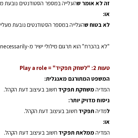
זה לא אומר ש
העלייה במספר הסטודנטים נובעת מה
או:
לא בטוח ש
העלייה במספר הסטודנטים נובעת מעלייה
"לא בהכרח" הוא תרגום מילולי ישיר מ-not necessarily אבל בעברית עדיף לבחור ניסוח טבעי שזורם עם ההקשר.
טעות 2: "לשחק תפקיד" =
Play a role
המשפט המתורגם מאנגלית:
המדיה
משחקת
תפקיד
חשוב בעיצוב דעת הקהל.
ניסוח מדויק יותר:
ל
מדיה
תפקיד
חשוב בעיצוב דעת הקהל.
או:
המדיה
ממלאת תפקיד
חשוב בעיצוב דעת הקהל.