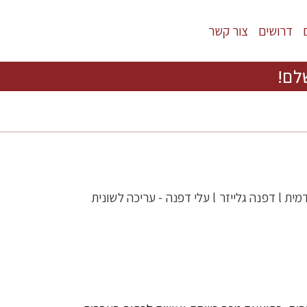
דרושים
צור קשר
לם!