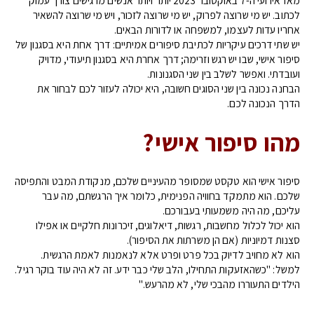
מאז אירועי ה-7 באוקטובר 2023 יותר ויותר אנשים מרגישים צורך עמוק
לכתוב. יש מי שרוצה לפרוק, יש מי שרוצה לזכור, ויש מי שרוצה להשאיר
אחריו עדות לעצמו, למשפחה או לדורות הבאים.
יש שתי דרכים עיקריות לכתיבת סיפורים אמיתיים: דרך אחת היא בסגנון של
סיפור אישי, שבו יש רגש וזרימה; דרך אחרת היא בסגנון תיעודי, מדויק
ועובדתי. ואפשר לשלב בין שני הסגנונות.
הבחנה נכונה בין שני הסוגים חשובה, היא יכולה לעזור לכם לבחור את
הדרך הנכונה לכם.
מהו סיפור אישי?
סיפור אישי הוא טקסט שמסופר מהעיניים שלכם, מנקודת המבט והתפיסה
שלכם. הוא מתמקד בחוויה הפנימית, כלומר איך הרגשתם, מה עבר
עליכם, מה היה משמעותי בעבורכם.
הוא יכול לכלול מחשבות, רגשות, דיאלוגים, זיכרונות חלקיים או אפילו
סצנות דמיוניות (אם הן משרתות את הסיפור).
הוא לא מחויב לדיוק בכל פרט ופרט אלא לנאמנות לאמת הרגשית.
למשל: "כשהאזעקות התחילו, הלב שלי כבר ידע. זה לא היה עוד בוקר רגיל.
הילדים התעוררו מהבכי שלי, לא מהרעש."