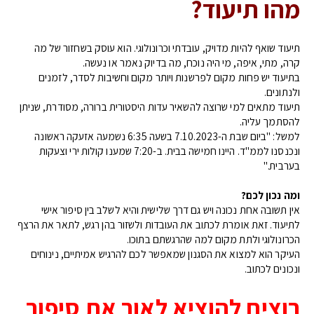
מהו תיעוד?
תיעוד שואף להיות מדויק, עובדתי וכרונולוגי. הוא עוסק בשחזור של מה
קרה, מתי, איפה, מי היה נוכח, מה בדיוק נאמר או נעשה.
בתיעוד יש פחות מקום לפרשנות ויותר מקום וחשיבות לסדר, לזמנים
ולנתונים.
תיעוד מתאים למי שרוצה להשאיר עדות היסטורית ברורה, מסודרת, שניתן
להסתמך עליה.
למשל: "ביום שבת ה-7.10.2023 בשעה 6:35 נשמעה אזעקה ראשונה
ונכנסנו לממ"ד. היינו חמישה בבית. ב-7:20 שמענו קולות ירי וצעקות
בערבית."
ומה נכון לכם?
אין תשובה אחת נכונה ויש גם דרך שלישית והיא לשלב בין סיפור אישי
לתיעוד. זאת אומרת לכתוב את העובדות ולשזור בהן רגש, לתאר את הרצף
הכרונולוגי ולתת מקום למה שהרגשתם בתוכו.
העיקר הוא למצוא את הסגנון שמאפשר לכם להרגיש אמיתיים, נינוחים
ונכונים לכתוב.
רוצים להוציא לאור את סיפור