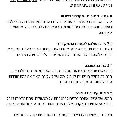
ראוי
של מקורות ביבליוגרפיים.
6# סיעור מוחות שיקדם חדשנות
סיעורי המוחות במפגשי דוקטורנטים יעוררו את הדמיון שלכם ויעלו אצלכם
רעיונות חדשניים
. סינרגיית המוחות תניע אתכם להתגברות על מחסומי
יצירתיות.
7# מיינדפולנס למטרת התמקדות
תלמדו טכניקות מיינדפולנס שיחדדו את
המיקוד והריכוז שלכם
. תשתמשו
בהן כדי להתגבר על הסחות דעת ולשקוע בתהליך הכתיבה במלואו.
8# כתיבה מובנה
בסדנאות תתכננו ותבנו את מסע הכתיבה האקדמי שלכם. תחלקו את
הכתיבה לחלקים ניתנים לניהול, מה שיקל עליכם מאוד את ההתמודדות
עם כל אתגר,
פסקה אחת בכל פעם
.
9# מחבקים את המסע
המפגשים יציידו אתכם
בכלים להתגברות על מכשולים
. אתם תלמדו לנהל
את מסע הכתיבה האקדמי שלכם עם תחושת ביטחון, עוצמה ואפילו אהבה.
ולסיכום, השתייכות לקהילת דוקטורנטים והשתתפות קבועה במפגשים