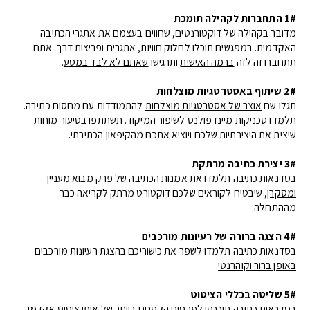
1# התחברות לקהילה תומכת
מדובר בקהילה של דוקטורנטים, שחווים בעצמם את אתגרי הכתיבה
האקדמית. במפגשים תוכלו לחלוק חוויות, אתגרים ופריצות דרך. אתם
תתחברו זה לזה
ברמה האישית
ותרגישו
שאתם לא לבד במסע
.
2# שיתוף באסטרטגיות מוצלחות
תגלו שם
אוצר של אסטרטגיות מוצלחות
להתמודדות עם מחסום כתיבה.
תלמדו טכניקות מיינדפולנס לשיפור המיקוד. תשתתפו בסיעור מוחות
שיצית את היצירתיות שלכם ויוציא אתכם מהקיפאון הכתיבתי.
3# יצירת כתיבה מרתקת
בסדנאות כתיבה תלמדו את אמנות הכתיבה של פרק מבוא
מעניין
ומסקרן
, שיבטיח לקוראים שלכם דוקטורט מרתק לקריאה כבר
מההתחלה.
4# הצגה ברורה של רעיונות מורכבים
בסדנאות כתיבה תלמדו לשפר את כישוריכם בהצגת רעיונות מורכבים
באופן ברור וקוהרנטי
.
5# שליטה בכללי הציטוט
בסדנאות כתיבה תיכנסו לפרטים הקטנים ביותר של
אופן ציטוט אקדמי