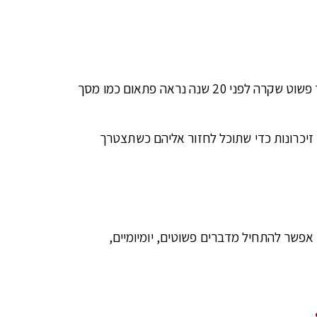
כשאנחנו כותבים את סיפור חיינו, לפעמים נרגיש שהכול זורם ולפעמים כלום, המוח ריק, העבר כאילו נעלם. אפילו סיפור פשוט שקרה לפני 20 שנה נראה פתאום כמו מסך
זיכרונות כדי שתוכל לחזור אליהם כשתצטרך
 אפשר להתחיל מדברים פשוטים, יומיומיים,