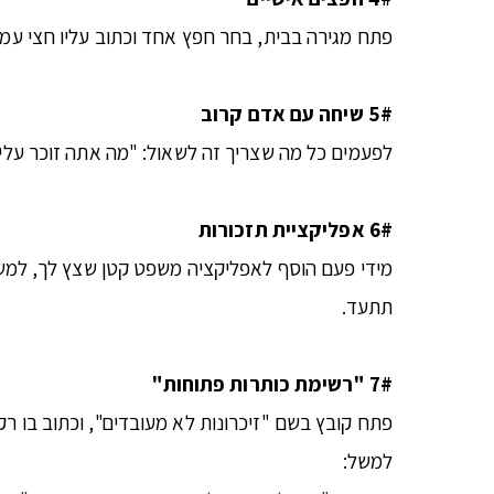
פתח מגירה בבית, בחר חפץ אחד וכתוב עליו חצי עמו
5# שיחה
עם
אדם
קרוב
לפעמים כל מה שצריך זה לשאול: "מה אתה זוכר עליי
6# אפליקציית
תזכורות
מידי פעם הוסף לאפליקציה משפט קטן שצץ לך, למשל:
תתעד.
7# "רשימת
כותרות
פתוחות
"
פתח קובץ בשם "זיכרונות לא מעובדים", וכתוב בו רק
למשל: