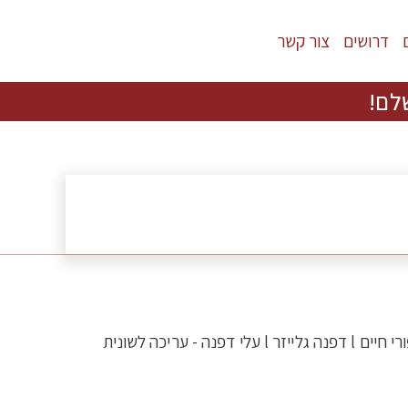
דרושים
צור קשר
לם!