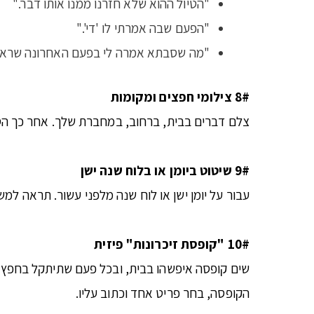
"הטיול ההוא שלא חזרנו ממנו אותו דבר."
"הפעם שבה אמרתי לו 'די'."
"מה שסבתא אמרה לי בפעם האחרונה שראית
8# צילומי
חפצים
ומקומות
צלם דברים בבית, ברחוב, במחברת שלך. אחר כך הסת
9# שיטוט ביומן או בלוח שנה ישן
עבור על יומן ישן או לוח שנה מלפני עשור. תראה ל
10# "קופסת
זיכרונות
" פיזית
שים קופסה איפשהו בבית, ובכל פעם שתיתקל בחפץ ש
הקופסה, בחר פריט אחד וכתוב עליו.