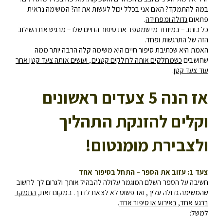
במה להתמקד? האם אני בכלל יכול לעשות את זה? המשימה נראית
פתאום
גדולה ומפחידה
.
כל כותב – במיוחד מי שמספר את סיפור החיים שלו – מרגיש את השילוב
הזה של התרגשות ופחד.
האמת היא שכתיבת סיפור חיים היא משימה קלה הרבה יותר ממה
שחושבים
כשמחלקים אותה לחלקים קטנים, ועושים אותה צעד קטן אחר
עוד צעד קטן
.
אז הנה 5 צעדים ראשונים
וקלים להזנקת התהליך
ולצבירת מומנטום!
צעד 1: עזוב את הספר – התחל בסיפור אחד
חשיבה על הספר השלם המוגמר עלולה להבהיל אותך ולגרום לך לחשוב
שהמשימה גדולה עליך, ואז פשוט לא לצאת לדרך. במקום זאת,
התמקד
ברגע אחד, באירוע או סיפור אחד
.
למשל: