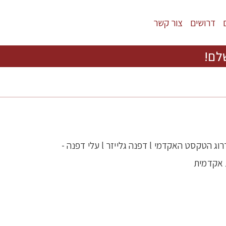
דרושים
צור קשר
לם!