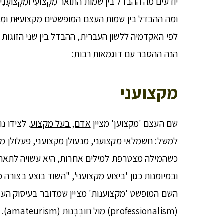
יודעים מה ההבדל בין שמות התואר מִקְצוֹעִי ומִקְצוֹעָנִי
ומה ההבדל בין שמות העצם המופשטים מִקְצוֹעִיּוּת ומִקְצ
לפי האקדמיה ללשון העברית, ההבדל בין שני הזוגות ה
הנה ההסבר עם דוגמאות רבות:
מקצועני
שם העצם 'מקצוען' מציין
אדם, בעל מקצוע
. לצידו נ
למשל: חשמלאי מקצועני, מנעולן מקצועני, פעלולן מק
כשהמילה מצטרפת למילים אחרות, היא עשויה לתאר א
ובמיומנות כגון 'ביצוע מקצועני', "השוד בוצע בצורה 
השם המופשט 'מקצוענות' מציין שמדובר בעיסוק העיקרי ש
(professionalism) מול חוֹבְבָנוּת (amateurism).