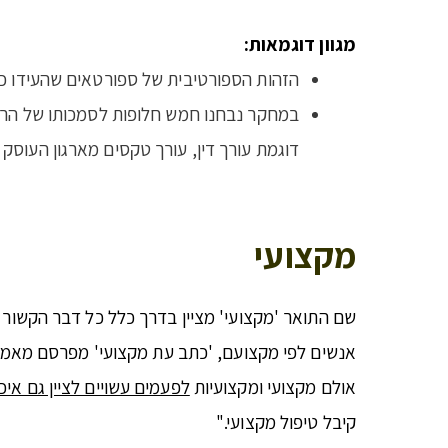
מגוון דוגמאות:
הזהות הספורטיבית של ספורטאים שהעידו כי
במחקר נבחנו חמש חלופות לסמכותו של הרב האורתודוקסי: (1) רב רפורמי; (2) רב חילוני; (3) עורך טקסים א
דוגמת עורך דין, עורך טקסים מארגון העוסק בטקסי
מקצועי
שם התואר 'מקצועי' מציין בדרך כלל כל דבר הקשור
אנשים לפי מקצועם, 'כתב עת מקצועי' מפרסם מאמרים
אולם מקצועי ומקצועיות
לפעמים עשויים לציין גם איכ
קיבל טיפול מקצועי."