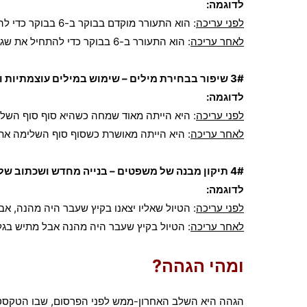
לדוגמה:
לפני עריכה
: הוא התעורר מוקדם בבוקר ב-6 בבוקר כדי להתחיל את שגרת הבוקר היומית שלו.
לאחר עריכה
: הוא התעורר ב-6 בבוקר כדי להתחיל את שגרת היום שלו.
3# שיפור בבחירת מילים – שימוש במילים עוצמתיות ומדויקות יותר להעברת רגשות, מסרים ופרטים.
לדוגמה:
לפני עריכה
: היא הייתה מאוד שמחה כשהיא סוף סוף השל
לאחר עריכה
: היא הייתה מאושרת כשסוף סוף השלימה את
4# תיקון מבנה של משפטים – בנייה מחדש ושכתוב של משפטים מסורבלים ו"כבדים" במטרה להגיע לטקסט ברור, זורם, קל ומהנה לקריאה.
לדוגמה:
לפני עריכה
: הטיול שאליו יצאנו בקיץ שעבר היה מהנה, אב
לאחר עריכה
: הטיול בקיץ שעבר היה מהנה אבל מתיש בגלל
ומהי הגהה?
הגהה היא השלב האחרון-ממש לפני הפרסום, שבו הטקסט נב