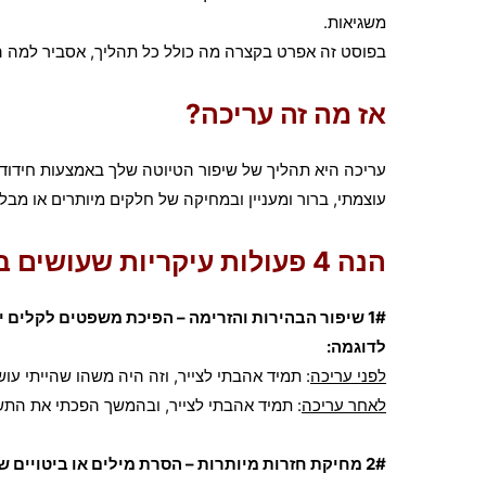
משגיאות.
בפוסט זה אפרט בקצרה מה כולל כל תהליך, אסביר למה הו
אז מה זה עריכה?
עריכה היא תהליך של שיפור הטיוטה שלך באמצעות חידו
עוצמתי, ברור ומעניין ובמחיקה של חלקים מיותרים או מבל
הנה 4 פעולות עיקריות שעושים בעריכה:
1# שיפור הבהירות והזרימה – הפיכת משפטים לקלים יותר להבנה והבטחת קישור חלק, ברור וזורם בין הרעיונות.
לדוגמה:
לפני עריכה
: תמיד אהבתי לצייר, וזה היה משהו שהייתי עו
לאחר עריכה
: תמיד אהבתי לצייר, ובהמשך הפכתי את התש
2# מחיקת חזרות מיותרות – הסרת מילים או ביטויים שלא מוסיפים דבר לתוכן והופכים את הטקסט למסורבל ומנופח בלי סיבה טובה.