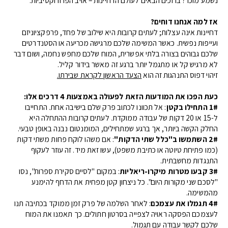
אז למה אנחנו דוחים?
דחיינות אינה עצלות; לעתים קרובות היא שילוב של פחד, פרפקציוניזם
ועייפות נפשית. כאשר המשימה שלכם מרגישה מכריעה או הסטנדרטים
שלכם גבוהים בצורה בלתי אפשרית, המוח שלכם מחפש נחמה, ושום דבר
לא מרגיש קל או מתגמל יותר ברגע זה מאשר בידור קליל.
זיהוי דפוס התנהגות זה הוא
הצעד הראשון לקראת שבירתו.
כעת הפכו את המודעות הזאת לפעולה באמצעות 4 דרכים אלו:
1#
התחילו בקטן
: אל תכוונו לכתוב פרק ​​שלם בישיבה אחת. התחייבו
ל-15 או 20 דקות של עבודה ממוקדת. לעתים קרובות ההתחלה היא
החלק הקשה ביותר, אך ברגע שמתחילים, המומנטום נבנה באופן טבעי.
2#
השתמשו ב"כלל שתי הדקות"
: אם משהו לוקח פחות משתי דקות
(כמו פתיחת טיוטה או כתיבת משפט), עשו זאת מיד. זה עוזר לעקוף
התנגדות מחשבתית.
3#
קבעו מטרות מיקרו-ריאליות
: במקום "לסיים סקירת ספרות", נסו
"לסכם שני מקורות היום". כל ניצחון קטן מפחית את הדחף להימנע
מהמשימה.
4#
תגמלו את עצמכם
: לאחר השלמה של פרק זמן ממוקד בכתיבה תנו
לעצמכם הפסקה ראויה לצפייה בסרטון חתולים. כך תאמנו את המוח
שלכם לקשר עבודה עם תגמול.