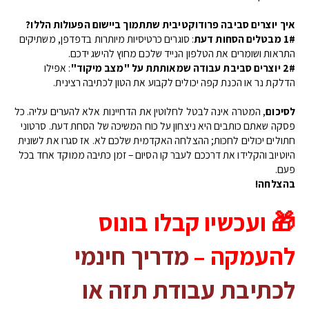
איך יוצרים סביבה פרודוקטיבית שתתמוך ביישום הפעולות הללו?
1# מבטלים הסחות דעת
: סוגרים כרטיסיות מיותרות בדפדפן, משתיקים
התראות ושומרים את הטלפון הנייד שלכם מחוץ להישג ידכם.
2# יוצרים סביבת עבודה שמאותתת על "מצב מיקוד"
: אפילו
הדלקת נר או הכנת קפה יכולים לקבוע את הטון לכתיבה רצינית.
לסיכום
, המטרה אינה לבטל לחלוטין את הדחיינות אלא להערים עליה. כל
פסקה שאתם כותבים היא ניצחון על כוח המשיכה של הסחת דעת. סרטוני
חתולים יכולים לחכות; ההצלחה האקדמית שלכם לא. אז סגרו את לשונית
היוטיוב והקלידו את דרככם לעבר קו הסיום – זמן כתיבה ממוקד אחד בכל
פעם.
בהצלחה!
🎁
ועכשיו קבלו בונוס
להעמקה –
מדריך חינמי
לכתיבת עבודת תזה או