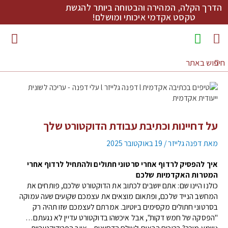
הדרך הקלה, המהירה והבטוחה ביותר להגשת
טקסט אקדמי איכותי ומושלם!
מדריכי כתיבה להורדה
על דחיינות וכתיבת עבודת הדוקטורט שלך
מאת
דפנה גלייזר
/
19 באוקטובר 2025
איך להפסיק לרדוף אחרי סרטוני חתולים ולהתחיל לרדוף אחרי
המטרות האקדמיות שלכם
כולנו היינו שם: אתם יושבים לכתוב את הדוקטורט שלכם, פותחים את
המחשב הנייד שלכם, ופתאום מוצאים את עצמכם שקועים שעה עמוקה
בסרטוני חתולים מקסימים ביוטיוב. אמרתם לעצמכם שזו תהיה רק
"הפסקה של חמש דקות", אבל איכשהו בדוקטורט עדיין לא נגעתם…
נשמע מוכר? ברוכים הבאים לעולם הדחיינות – אויב הפרודוקטיביות.