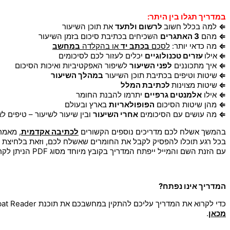
במדריך תגלו בין היתר:
⇐
למה בכלל חשוב
לרשום ולתעד
את תוכן השיעור
⇐
מהם
3 האתגרים
השכיחים בכתיבת סיכום בזמן השיעור
⇐
מה כדאי יותר:
לסכם
בכתב יד
או בהקלדה
במחשב
⇐
אילו
עזרים טכנולוגיים
יכלים לעזור לכם לסיכומים
⇐
איך מתכוננים
לפני השיעור
לשיפור האפקטיביות ואיכות הסיכום
⇐
שיטות וטיפים בכתיבת תוכן השיעור
במהלך השיעור
⇐
שיטות מצוינות
לכתיבת המלל
⇐
אילו
אלמנטים גרפיים
יתרמו להבנת החומר
⇐
מהן שיטות הסיכום
הפופולאריות
בארץ ובעולם
⇐
מה עושים עם הסיכומים
אחרי השיעור
ובין שיעור לשיעור – טיפים ל
בהמשך אשלח לכם מדריכים נוספים הקשורים
לכתיבה אקדמית
, מאמרי
בכל רגע תוכלו להפסיק לקבל את החומרים שאשלח לכם, וזאת בלחיצת
עם הזנת השם והמייל ייפתח המדריך בקובץ מיוחד מסוג PDF הניתן לקריאה בכל מחשב.
המדריך אינו נפתח?
כדי לקרוא את המדריך עליכם להתקין במחשבכם את תוכנת Acrobat Reader. מדובר בתוכנה מוכרת המותקנת במרבית המחשבים כיום. אם תוכנה זו אינה מותקנת במחשבך, תוכל להתקינה בחינם
מכאן
.