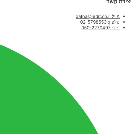
יצירת קשר
מייל dafna@iedit.co.il
טלפון: 02-5798553
נייד: 050-2270497