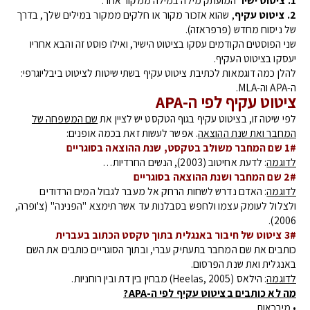
2.
ציטוט עקיף
, שהוא אזכור מקור או חלקים ממקור במילים שלך, בדרך
של ניסוח מחדש (פרפראזה).
שני הפוסטים הקודמים עסקו בציטוט הישיר, ואילו פוסט זה והבא אחריו
יעסקו בציטוט העקיף.
להלן כמה דוגמאות לכתיבת ציטוט עקיף בשתי שיטות לציטוט ביבליוגרפי:
ה-APA וה-MLA.
ציטוט עקיף לפי ה-APA
לפי שיטה זו, בציטוט עקיף בגוף הטקסט יש לציין את
שם המשפחה של
המחבר ואת שנת ההוצאה
. אפשר לעשות זאת בכמה אופנים:
1#
שם המחבר משולב בטקסט, שנת ההוצאה בסוגריים
לדוגמה
: לדעת אחיטוב (2003), הנשים החרדיות…
2# שם המחבר ושנת ההוצאה בסוגריים
לדוגמה
: האדם נדרש לשחות הרחק אל מעבר לגבול המים הרדודים
ולצלול לעומק עצמו ולחפש בסבלנות עד אשר תימצא "הפנינה" (צ'ופרה,
2006).
3# ציטוט של חיבור באנגלית בתוך טקסט הכתוב בעברית
כותבים את שם המחבר בתעתיק עברי, ובתוך הסוגריים כותבים את השם
באנגלית ואת שנת הפרסום.
לדוגמה
: הילאס (Heelas, 2005) מבחין בין דת ובין רוחניות.
מה לא כותבים בציטוט עקיף לפי ה-APA?
• מירכאות