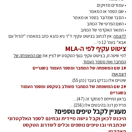
• עמודים מדויקים
• שם הספר או המאמר
• הסבר שמדובר בספר או מאמר
• השם הפרטי של הכותב
• התואר האקדמי של הכותב
לדוגמה
: אין לכתוב בציטוט עקיף: ד"ר גיא כהנא כתב במאמרו "לגדול עם
אבא" בעמ' 12 כי…
ציטוט עקיף לפי ה-MLA
לפי שיטה זו, בציטוט עקיף בגוף הטקסט יש לציין את
שם המשפחה של
המחבר ואת מספר העמוד
.
1# שם המשפחה של המחבר ומספר העמוד בסוגריים
דוגמאות
:
שינויים אלו נבדקו בעבר (כהן 55).
2# שם המשפחה של המחבר משולב בטקסט ומספר העמוד
בסוגריים
בראון התייחס למחקר זה (47)…
פרידמן דנה בהיבטים אלו (156)…
מעוניין לקבל טיפים נוספים?
היכנס לכאן וקבל גישה מיידית ובחינם לספר האלקטרוני
שכתבתי ובו טיפים נוספים וכלים לשדרוג הטקסט
האקדמי.