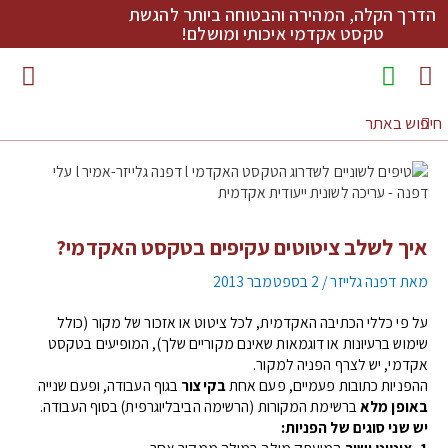
הדרך הקלה, המהירה והבטוחה ביותר להגשת
טקסט אקדמי איכותי ומושלם!
מדריכי כתיבה להורדה
איך לשלב ציטוטים עקיפים בטקסט האקדמי?
מאת
דפנה גלייזר
/
2 בספטמבר 2013
על פי כללי הכתיבה האקדמית, לכל ציטוט או אזכור של מקור (כולל
שימוש ברעיונות או דוגמאות שאינם מקוריים שלך), המופיעים בטקסט
אקדמי, יש לצרף הפניה למקור.
ההפניות כתובות פעמיים, פעם אחת
בקיצור
בגוף העבודה, ופעם שנייה
באופן מלא
ברשימת המקורות (הרשימה הביבליוגרפית) בסוף העבודה.
יש שני סוגים של הפניות:
1. ציטוט ישיר
המועתק מילה במילה ממקור אחר.