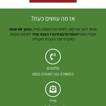
אז מה עושים כעת?
אפשר ליצור עמי קשר, לשלוח את הטקסט במייל,
ובתוך 48 שעות
תקבלו ממני
דוגמת תרגום חינם + הצעת מחיר
לתרגום הטקסט
האקדמי שלך מעברית לאנגלית.
טלפונים
02-5798553 | 0502-270497
מייל